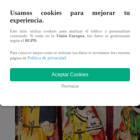
04 de noviembre 2021
Usamos cookies para mejorar tu
experiencia.
En el marco de su aniversario, el
museo Andrés Del Cast
Este sitio utiliza cookies para analizar el tráfico y personalizar
San Marcos: arte, tradición y religión
“, durante los m
contenido. Si estás en la
Unión Europea
, tus datos se gestionarán
según el
RGPD
.
La exposición albergará un conjunto de piezas artísticas
Para conocer mejor como se utilizan tus datos te invitamos leer nuestra
vendrá acompañado de una agenda cultural que incluye un
Política de privacidad
pagina de
.
grandes artistas populares, como: El reconocido retablist
Aceptar Cookies
Rechazar