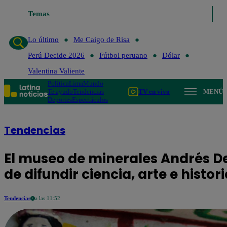
Lo último
Temas
Me Caigo de Risa
Perú Decide 2026
Fútbol perua
Lo último
Me Caigo de Risa
Perú Decide 2026
Fútbol peruano
Dólar
Valentina Valiente
Política
Lima
Mundo
Te ayudo
Tendencias
TV en vivo
MENÚ
Deportes
Espectáculos
Tendencias
El museo de minerales Andrés De
de difundir ciencia, arte e histor
Tendencias
a las 11:52