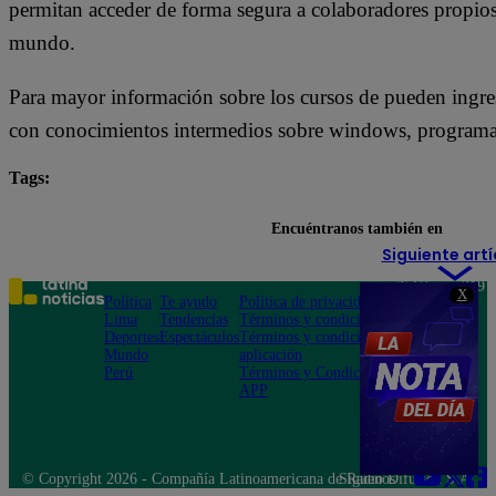
permitan acceder de forma segura a colaboradores propios y
mundo.
Para mayor información sobre los cursos de pueden ingre
con conocimientos intermedios sobre windows, programaci
Tags:
aplicaciones
aplicativos
apps
cursos
Encuéntranos también en
Siguiente artí
Teléfono: 219
X
Política
Te ayudo
Política de privacidad
1000
Lima
Tendencias
Términos y condiciones
Av. San
Deportes
Espectáculos
Términos y condiciones
Felipe 968
Mundo
aplicación
Jesús María
Perú
Términos y Condiciones
APP
© Copyright 2026 - Compañía Latinoamericana de Radio Difusión S.A.
Síguenos