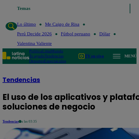
Temas
Lo último
Me Caigo de 
Lo último
Me Caigo de Risa
Perú Decide 2026
Fútbol peruano
Dólar
Valentina Valiente
Política
Lima
Mundo
Te ayudo
Tendencias
TV en vivo
MENÚ
Deportes
Espectáculos
Tendencias
El uso de los aplicativos y pla
soluciones de negocio
Tendencias
a las 03:35