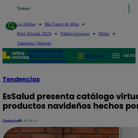
Temas
Lo último
Me Caigo de Risa
Perú 
Lo último
Me Caigo de Risa
Perú Decide 2026
Fútbol peruano
Dólar
Valentina Valiente
Política
Lima
Mundo
Te ayudo
Tendencias
TV en vivo
MENÚ
Deportes
Espectáculos
Tendencias
EsSalud presenta catálogo virt
productos navideños hechos po
Tendencias
a las 18:14