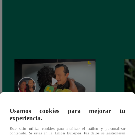
Usamos cookies para mejorar tu
Pedro Infante en “Yo Soy, de la tele al
Pitah
experiencia.
SHOW EN VIVO”: visita a las
forta
Este sitio utiliza cookies para analizar el tráfico y personalizar
GRANDES LEYENDAS de la imitación,
contenido. Si estás en la
Unión Europea
, tus datos se gestionarán