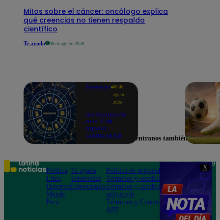
Mitos sobre el cáncer: oncólogo explica
qué creencias no tienen respaldo
científico
Te ayudo
08 de agosto 2026
Tendencias
08 de
agosto
2026
Horóscopo de
HOY, 8 de
agosto:
¿cómo te irá
Encuéntranos también en
en el amor y
trabajo, según
la IA?
Teléfono: 219
X
Política
Te ayudo
Política de privacidad
1000
Lima
Tendencias
Términos y condiciones
Av. San
Deportes
Espectáculos
Términos y condiciones
Felipe 968
Mundo
aplicación
Jesús María
Perú
Términos y Condiciones
APP