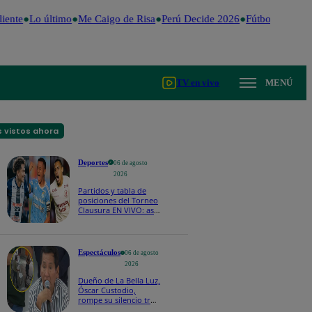
iente
Lo último
Me Caigo de Risa
Perú Decide 2026
Fútbol peruano
TV en vivo
MENÚ
 vistos ahora
Deportes
06 de agosto
2026
Partidos y tabla de
posiciones del Torneo
Clausura EN VIVO: así
van los equipos en la
fecha 4
Espectáculos
06 de agosto
2026
Dueño de La Bella Luz,
Óscar Custodio,
rompe su silencio tras
denuncia de acoso de