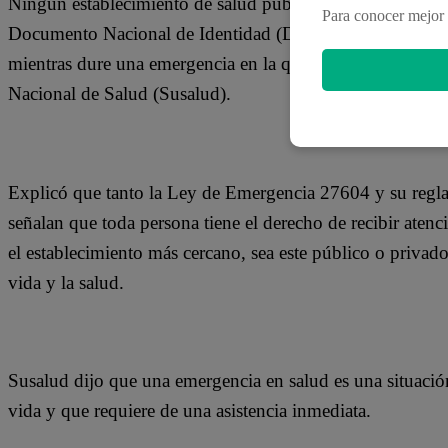
Ningún establecimiento de salud público o privado debe ne
Para conocer mejor 
Documento Nacional de Identidad (DNI) y/o un pago, pa
mientras dure una emergencia en la que esté en riesgo la v
Nacional de Salud (Susalud).
Explicó que tanto la Ley de Emergencia 27604 y su regl
señalan que toda persona tiene el derecho de recibir ate
el establecimiento más cercano, sea este público o privado,
vida y la salud.
Susalud dijo que una emergencia en salud es una situación
vida y que requiere de una asistencia inmediata.