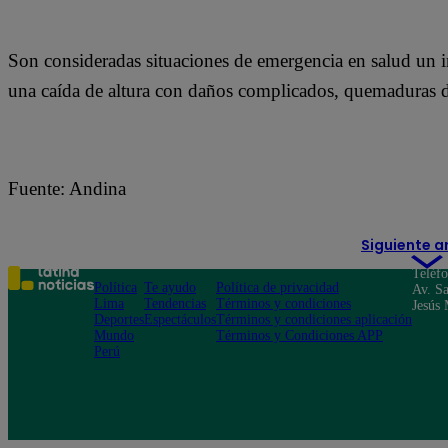
Son consideradas situaciones de emergencia en salud un in
una caída de altura con daños complicados, quemaduras de
Fuente: Andina
Siguiente a
Teléf
Política
Te ayudo
Política de privacidad
Av. Sa
Lima
Tendencias
Términos y condiciones
Jesús 
Deportes
Espectáculos
Términos y condiciones aplicación
Mundo
Términos y Condiciones APP
Perú