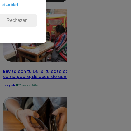
detalles
.
 privacidad
Rechazar
Revisa con tu DNI si tu casa califica
como pobre, de acuerdo con el Sisfoh
Te ayudo
25 de mayo 2026