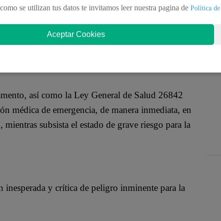
gar la atención ni exigir la presentación del
como se utilizan tus datos te invitamos leer nuestra pagina de
Política de
garé, garantía económica u otro documento
ida de las personas, aclaró la Superintendencia
Aceptar Cookies
amento, así como la Ley General de Salud 26842
nción médica de emergencia, de manera inmediata, en
 mientras subsista el estado de grave riesgo para la
 inesperada y crítica de peligro inminente para la