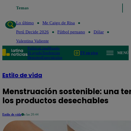
Temas
Lo último
Me Caigo de Risa
Perú 
Lo último
Me Caigo de Risa
Perú Decide 2026
Fútbol peruano
Dólar
Valentina Valiente
Política
Lima
Mundo
Te ayudo
Tendencias
TV en vivo
MENÚ
Deportes
Espectáculos
Estilo de vida
Menstruación sostenible: una ten
los productos desechables
Estilo de vida
a las 20:44