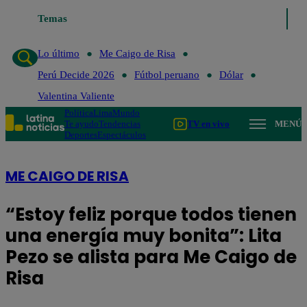
Temas
Lo último
Me Caigo 
Lo último
Me Caigo de Risa
Perú Decide 2026
Fútbol peruano
Dólar
Valentina Valiente
Política
Lima
Mundo
Te ayudo
Tendencias
TV en vivo
MENÚ
Deportes
Espectáculos
ME CAIGO DE RISA
“Estoy feliz porque todos tienen
una energía muy bonita”: Lita
Pezo se alista para Me Caigo de
Risa