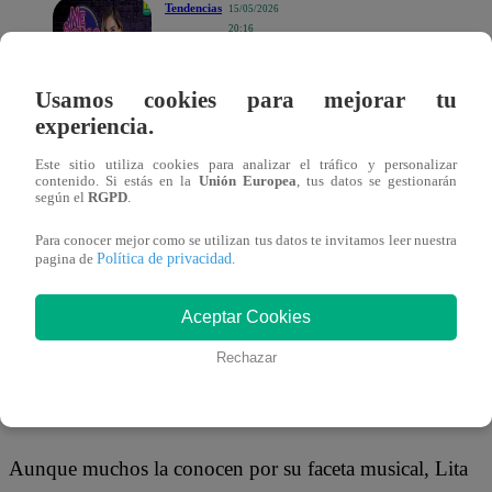
Tendencias
15/05/2026
20:16
“Ya quiero empezar
a jugar y que me
conozcan tal cual
Usamos cookies para mejorar tu
como soy”: Korina
Rivadeneira ingresa
experiencia.
a Me Caigo de Risa
Lita Pezo
contó que recibió esta oportunidad con mucha
Este sitio utiliza cookies para analizar el tráfico y personalizar
contenido. Si estás en la
Unión Europea
, tus datos se gestionarán
emoción, aunque también con varios nervios por el gran 
según el
RGPD
.
que implica el formato.
Para conocer mejor como se utilizan tus datos te invitamos leer nuestra
Política de privacidad
pagina de
.
“Estoy emocionada, contenta y agradecida por la
oportunidad”, comentó Lita.
Además, confesó que aún
Aceptar Cookies
sabe cómo se desenvolverá, pero aseguró que lo más
Rechazar
importante será divertirse y hacer reír al público en cada
juego.
Aunque muchos la conocen por su faceta musical, Lita