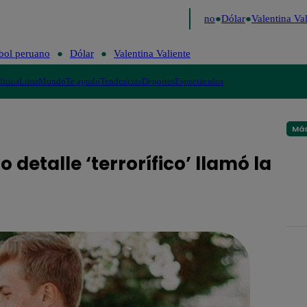
aigo de Risa
Perú Decide 2026
Fútbol peruano
Dólar
Valentina Vali
bol peruano
Dólar
Valentina Valiente
lítica
Lima
Mundo
Te ayudo
Tendencias
Deportes
Espectáculos
Más
detalle ‘terrorífico’ llamó la