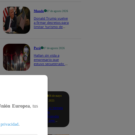
buena voluntad hacia
México" | VIDEO
Mundo
07 de agosto 2026
Donald Trump vuelve
a firmar decretos para
limitar 'turismo de
parto' pese a fallo de
Corte Suprema
Perú
07 de agosto 2026
Hallan sin vida a
empresario que
estuvo secuestrado en
Piura | VIDEO
tacados
Te
26 de mayo
ayudo
2025
Unión Europea
, tus
Revisa si tienes
deudas
consultando
con tu DNI:
.
 privacidad
aquí los
detalles