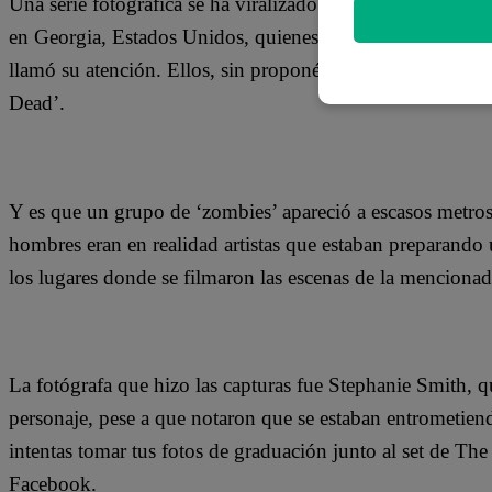
Una serie fotográfica se ha viralizado en Facebook debid
en Georgia, Estados Unidos, quienes estaban en un parque
llamó su atención. Ellos, sin proponérselo, lograron obten
Dead’.
Y es que un grupo de ‘zombies’ apareció a escasos metros
hombres eran en realidad artistas que estaban preparando u
los lugares donde se filmaron las escenas de la mencionada
La fotógrafa que hizo las capturas fue Stephanie Smith, 
personaje, pese a que notaron que se estaban entrometien
intentas tomar tus fotos de graduación junto al set de Th
Facebook.