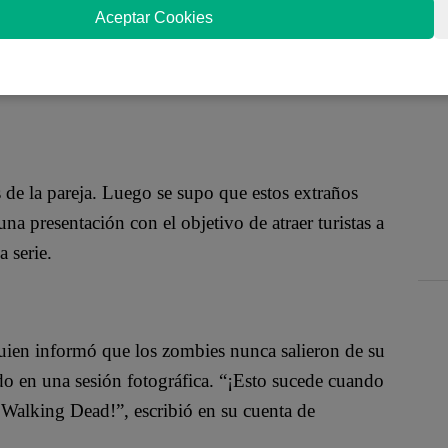
o a que muestra a una pareja de jóvenes graduados,
Aceptar Cookies
 público, cuando de pronto un ‘terrorífico’ detalle
er las mejores fotos al estilo de ‘The Walking
 de la pareja. Luego se supo que estos extraños
na presentación con el objetivo de atraer turistas a
 serie.
quien informó que los zombies nunca salieron de su
do en una sesión fotográfica. “¡Esto sucede cuando
e Walking Dead!”, escribió en su cuenta de