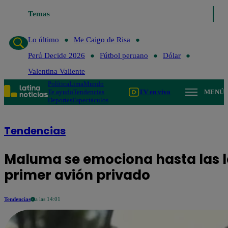
Lo último
Temas
Me Caigo de Risa
Perú Decide 2026
Fútbol peruano
D
Lo último
Me Caigo de Risa
Perú Decide 2026
Fútbol peruano
Dólar
Valentina Valiente
Política
Lima
Mundo
Te ayudo
Tendencias
TV en vivo
MENÚ
Deportes
Espectáculos
Tendencias
Maluma se emociona hasta las lá
primer avión privado
Tendencias
a las 14:01