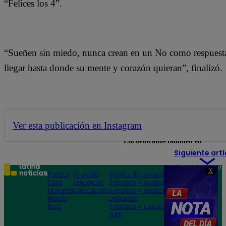
“Felices los 4”.
“Sueñen sin miedo, nunca crean en un No como respuesta
llegar hasta donde su mente y corazón quieran”, finalizó.
Ver esta publicación en Instagram
Encuéntranos también en
Siguiente artí
Teléfono: 219
X
Política
Te ayudo
Política de privacidad
1000
Lima
Tendencias
Términos y condiciones
Av. San
Deportes
Espectáculos
Términos y condiciones
Felipe 968
Mundo
aplicación
Jesús María
Perú
Términos y Condiciones
APP