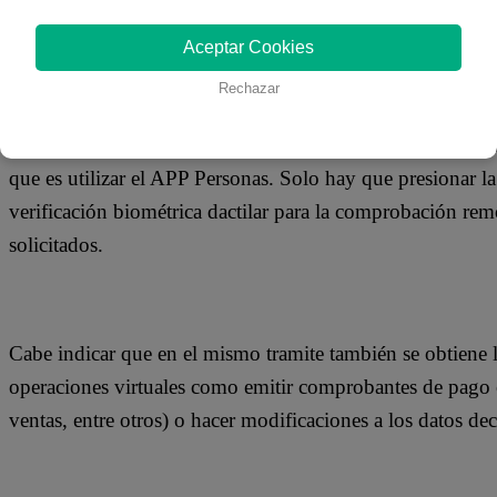
desde las tiendas virtuales de Google Play y APP Store; 
ingresando al Portal de la SUNAT (www.sunat.gob.pe).
Aceptar Cookies
Rechazar
El 85% de los contribuyentes empleó un celular para tramit
que es utilizar el APP Personas. Solo hay que presionar la
verificación biométrica dactilar para la comprobación remo
solicitados.
Cabe indicar que en el mismo tramite también se obtiene l
operaciones virtuales como emitir comprobantes de pago e
ventas, entre otros) o hacer modificaciones a los datos dec