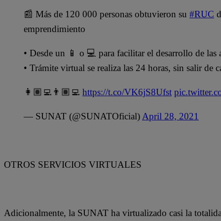
📰 Más de 120 000 personas obtuvieron su
#RUC
d
emprendimiento
• Desde un 📱 o 💻 para facilitar el desarrollo de la
• Trámite virtual se realiza las 24 horas, sin salir de c
👩🏽‍💻👨🏽‍💻
https://t.co/VK6jS8Ufst
pic.twitte
— SUNAT (@SUNATOficial)
April 28, 2021
OTROS SERVICIOS VIRTUALES
Adicionalmente, la SUNAT ha virtualizado casi la totalida