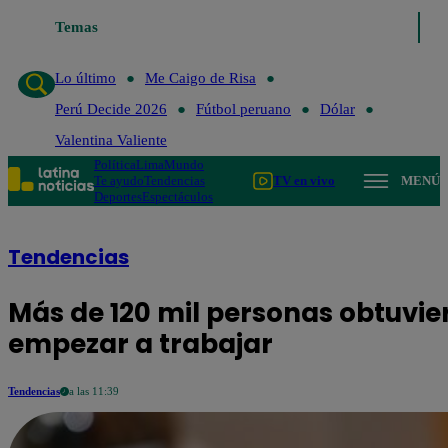
Temas
Lo último
Me Caigo de Risa
Perú
Lo último
Me Caigo de Risa
Perú Decide 2026
Fútbol peruano
Dólar
Valentina Valiente
Política
Lima
Mundo
Te ayudo
Tendencias
TV en vivo
MENÚ
Deportes
Espectáculos
Tendencias
Más de 120 mil personas obtuvie
empezar a trabajar
Tendencias
a las 11:39