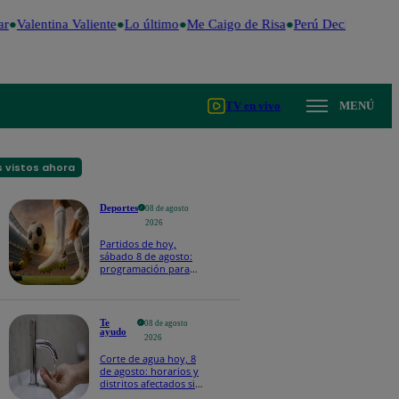
Valentina Valiente
Lo último
Me Caigo de Risa
Perú Decide 2026
F
TV en vivo
MENÚ
 vistos ahora
Deportes
08 de agosto
2026
Partidos de hoy,
sábado 8 de agosto:
programación para
ver fútbol EN VIVO
Te
08 de agosto
ayudo
2026
Corte de agua hoy, 8
de agosto: horarios y
distritos afectados sin
el servicio de Sedapal