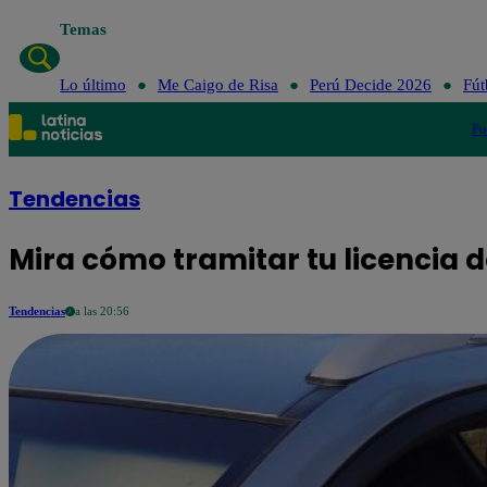
Temas
Lo último
Me Caigo de Risa
Perú Decide 2026
Fút
Po
Tendencias
Mira cómo tramitar tu licencia d
Tendencias
a las 20:56