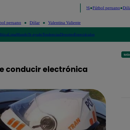
Lo último
Me Caigo de Risa
Perú Decide 2026
Fútbol peruano
Dólar
bol peruano
Dólar
Valentina Valiente
lítica
Lima
Mundo
Te ayudo
Tendencias
Deportes
Espectáculos
Más
e conducir electrónica