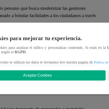
do peruano que busca modernizar las gestiones
zado a brindar facilidades a los ciudadanos a través
ies para mejorar tu experiencia.
ookies para analizar el tráfico y personalizar contenido. Si estás en la
n según el
RGPD
.
como se utilizan tus datos te invitamos leer nuestra pagina de
Política de
ción o nueva licencia de conducir pueden optar por
Aceptar Cookies
na licencia física y necesiten un duplicado podrán
al para transporte de mercancías o materiales