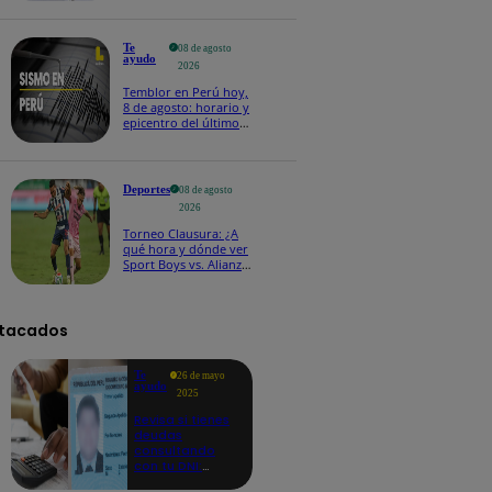
Te
08 de agosto
ayudo
2026
Temblor en Perú hoy,
8 de agosto: horario y
epicentro del último
sismo, según IGP
Deportes
08 de agosto
2026
Torneo Clausura: ¿A
qué hora y dónde ver
Sport Boys vs. Alianza
Lima por la fecha 4?
tacados
Te
26 de mayo
ayudo
2025
Revisa si tienes
deudas
consultando
con tu DNI:
aquí los