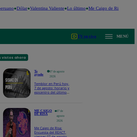
eruano
Dólar
Valentina Valiente
Lo último
Me Caigo de Risa
Perú De
TV en vivo
MENÚ
 vistos ahora
Te
07 de agosto
ayudo
2026
Temblor en Perú hoy,
7 de agosto: horario y
epicentro del último
sismo, según IGP
ME CAIGO
07 de
DE RISA
agosto
2026
Me Caigo de Risa:
Encuesta del REACT,
viernes 07 de agosto