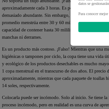
No soporta un flujo abundante. ¡Falso! Las toallas higié
datos se gestionará
aproximadamente cada 3 horas. Es por ello que muchas muj
Para conocer mejor 
demasiado abundante. Sin embargo, las copas menstruale
promedio menstrúa entre 30 y 60 mililitros en un ciclo 
capacidad de contener hasta 30 mililitros y bien puesta 
manchas ni derrames.
Es un producto más costoso. ¡Falso! Mientras que una mu
higiénicas o tampones por ciclo, la copa tiene una vida út
y ecológico de los productos desechables es mucho mayor
1 copa menstrual en el transcurso de dos años. El precio 
aproximadamente, mientras que cada paquete de toallas h
14 soles, respectivamente.
Colocarla puede ser incómodo. Solo al inicio. Se tiene la 
proceso incómodo, pero en realidad es una curva de apren