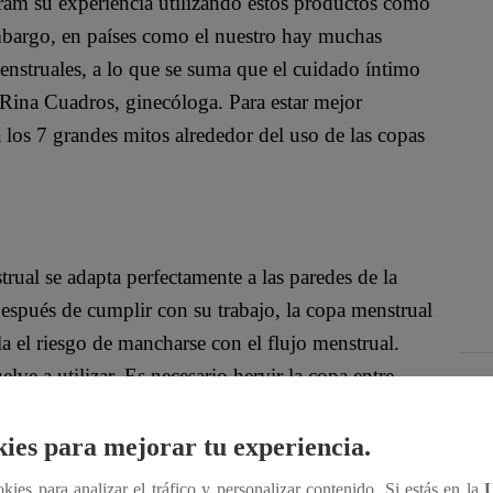
gram su experiencia utilizando estos productos como
 embargo, en países como el nuestro hay muchas
nstruales, a lo que se suma que el cuidado íntimo
 Rina Cuadros, ginecóloga. Para estar mejor
 los 7 grandes mitos alrededor del uso de las copas
rual se adapta perfectamente a las paredes de la
espués de cumplir con su trabajo, la copa menstrual
ula el riesgo de mancharse con el flujo menstrual.
lve a utilizar. Es necesario hervir la copa entre
ibre de gérmenes y bacterias. Por el contrario, las
s derrames por su limitada absorción.
ies para mejorar tu experiencia.
ookies para analizar el tráfico y personalizar contenido. Si estás en la