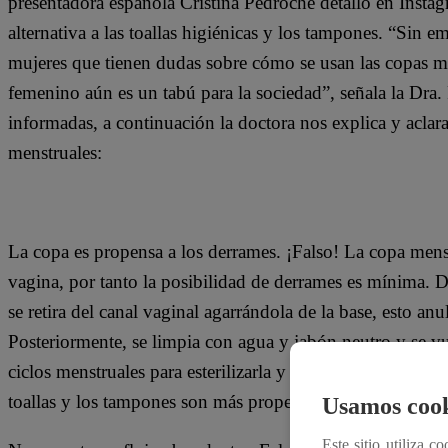
presentadora española Cristina Pedroche detalló en Insta
alternativa a las toallas higiénicas y los tampones. “Sin
mujeres que tienen dudas sobre cómo se usan las copas me
femenino aún es un tabú para la sociedad”, señala la Dra.
informadas, a continuación la doctora nos explica y aclara
menstruales:
La copa es propensa a los derrames. ¡Falso! La copa menst
vagina, por tanto la posibilidad de derrames es mínima. D
se retira del canal vaginal agarrándola de la base, esto an
Posteriormente, se limpia con agua y jabón neutro y se vue
ciclos menstruales para esterilizarla y volver a utilizarla l
toallas y los tampones son más propensos a los indeseado
Usamos cook
Este sitio utiliza c