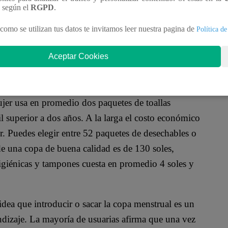
nicas y los tampones están hechos para ser cambiados
n según el
RGPD
.
eres tienen la percepción de que su flujo es
como se utilizan tus datos te invitamos leer nuestra pagina de
Política de
s funcionan de una forma diferente. Una mujer
completo. Una copa menstrual, como DivaCup, tiene
Aceptar Cookies
puede acompañarnos hasta por 12 horas continuas sin
jer usa en promedio dos paquetes de toallas
il superior a dos años. A la larga el costo económico
. Puedes elegir entre 52 paquetes de desechables o
de una copa de buena calidad es de 130 soles,
igiénicas y tampones cuesta en promedio 4 soles y
idea que introducir o sacar la copa menstrual es un
dizaje. La mayoría de usuarias afirma que una vez