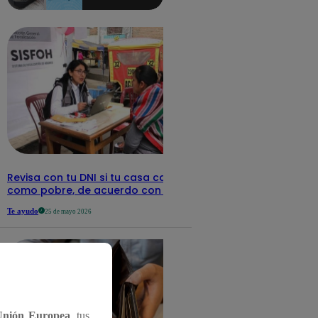
aquí los
detalles
Revisa con tu DNI si tu casa califica
como pobre, de acuerdo con el Sisfoh
Te ayudo
25 de mayo 2026
Unión Europea
, tus