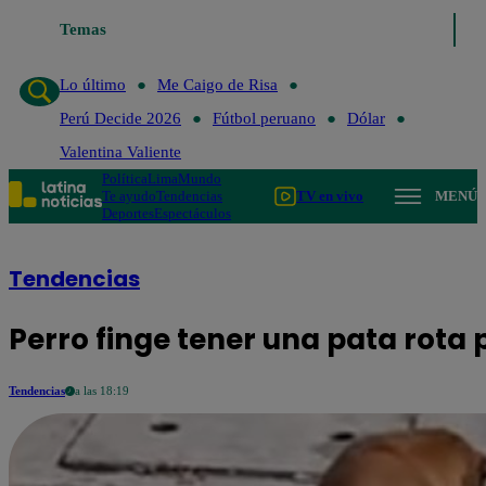
Temas
Lo último
Me Caigo de Risa
Perú Decide 2026
Fútb
Lo último
Me Caigo de Risa
Perú Decide 2026
Fútbol peruano
Dólar
Valentina Valiente
Política
Lima
Mundo
Te ayudo
Tendencias
TV en vivo
MENÚ
Deportes
Espectáculos
Tendencias
Perro finge tener una pata rota
Tendencias
a las 18:19