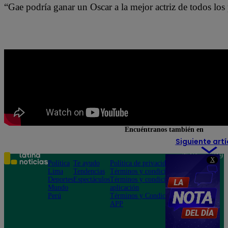
“Gae podría ganar un Oscar a la mejor actriz de todos los 
Encuéntranos también en
Siguiente artí
Teléfono: 219
X
Política
Te ayudo
Política de privacidad
1000
Lima
Tendencias
Términos y condiciones
Av. San
Deportes
Espectáculos
Términos y condiciones
Felipe 968
Mundo
aplicación
Jesús María
Perú
Términos y Condiciones
APP