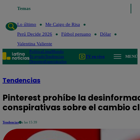
Temas
Lo último
Me C
Lo último
Me Caigo de Risa
Perú Decide 2026
Fútbol peruano
Dólar
Valentina Valiente
Política
Lima
Mundo
Te ayudo
Tendencias
TV en vivo
MENÚ
Deportes
Espectáculos
Tendencias
Pinterest prohíbe la desinformac
conspirativas sobre el cambio c
Tendencias
a las 15:39