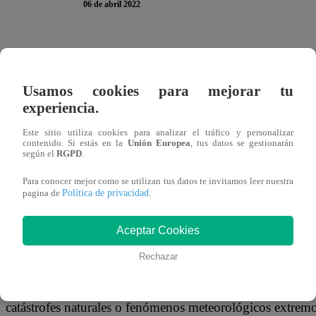
06 de abril 2022
6 abr (Reuters) – Pinterest prohibirá la información falsa
teorías conspirativas en los contenidos y anuncios de su p
Usamos cookies para mejorar tu
miércoles la empresa.
experiencia.
La compañía dijo en un blog que no permitiría contenidos
Este sitio utiliza cookies para analizar el tráfico y personalizar
contenido. Si estás en la
Unión Europea
, tus datos se gestionarán
o la confianza del público”, como el material que niega la
según el
RGPD
.
o la influencia humana en el mismo.
Para conocer mejor como se utilizan tus datos te invitamos leer nuestra
Política de privacidad
pagina de
.
También eliminará los contenidos falsos o engañosos sobr
contradigan el consenso científico, así como el material qu
Aceptar Cookies
la confianza en la ciencia del clima.
Rechazar
También prohibirá los contenidos falsos o engañosos sob
catástrofes naturales o fenómenos meteorológicos extremo