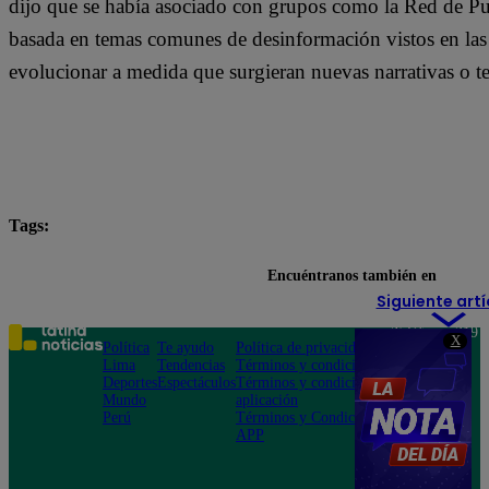
dijo que se había asociado con grupos como la Red de Publ
basada en temas comunes de desinformación vistos en las 
evolucionar a medida que surgieran nuevas narrativas o t
Tags:
Pinterest
Encuéntranos también en
Siguiente artí
Teléfono: 219
X
Política
Te ayudo
Política de privacidad
1000
Lima
Tendencias
Términos y condiciones
Av. San
Deportes
Espectáculos
Términos y condiciones
Felipe 968
Mundo
aplicación
Jesús María
Perú
Términos y Condiciones
APP