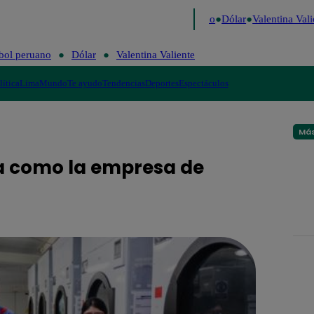
igo de Risa
Perú Decide 2026
Fútbol peruano
Dólar
Valentina Valie
bol peruano
Dólar
Valentina Valiente
lítica
Lima
Mundo
Te ayudo
Tendencias
Deportes
Espectáculos
Más
a como la empresa de