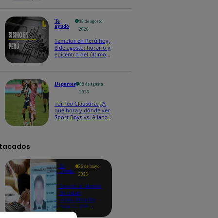
Te
08 de agosto
ayudo
2026
Temblor en Perú hoy,
8 de agosto: horario y
epicentro del último
sismo, según IGP
Deportes
08 de agosto
2026
Torneo Clausura: ¿A
qué hora y dónde ver
Sport Boys vs. Alianza
Lima por la fecha 4?
tacados
Te
26 de mayo
ayudo
2025
Revisa si tienes
deudas
consultando
con tu DNI:
aquí los