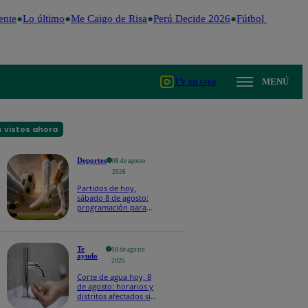
nte
Lo último
Me Caigo de Risa
Perú Decide 2026
Fútbol peruano
D
TV en vivo
MENÚ
 vistos ahora
Deportes
08 de agosto
2026
Partidos de hoy,
sábado 8 de agosto:
programación para
ver fútbol EN VIVO
Te
08 de agosto
ayudo
2026
Corte de agua hoy, 8
de agosto: horarios y
distritos afectados sin
el servicio de Sedapal