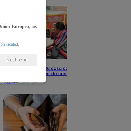
detalles
Unión Europea
, tus
.
 privacidad
Rechazar
Revisa con tu DNI si tu casa califica
como pobre, de acuerdo con el Sisfoh
Te ayudo
25 de mayo 2026