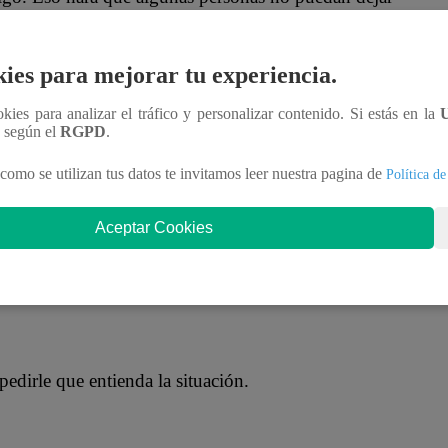
ies para mejorar tu experiencia.
ookies para analizar el tráfico y personalizar contenido. Si estás en la
 que razone y deje de sentir lo que siente y deje de
n según el
RGPD
.
como se utilizan tus datos te invitamos leer nuestra pagina de
Política de
Aceptar Cookies
 primero hay que tener la mente serena. Una vez
edad, rabia, cólera, su preocupación”, recomienda.
pedirle que entienda la situación.