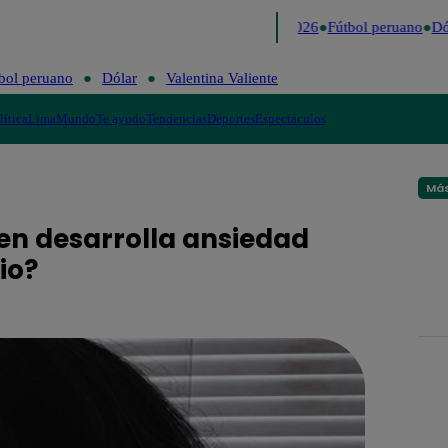
Lo último
Me Caigo de Risa
Perú Decide 2026
Fútbol peruano
Dól
bol peruano
Dólar
Valentina Valiente
lítica
Lima
Mundo
Te ayudo
Tendencias
Deportes
Espectáculos
Más
ien desarrolla ansiedad
io?