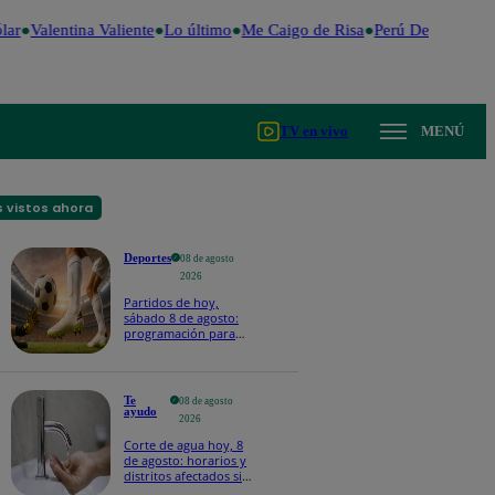
ar
Valentina Valiente
Lo último
Me Caigo de Risa
Perú Decide 2026
TV en vivo
MENÚ
 vistos ahora
Deportes
08 de agosto
2026
Partidos de hoy,
sábado 8 de agosto:
programación para
ver fútbol EN VIVO
Te
08 de agosto
ayudo
2026
Corte de agua hoy, 8
de agosto: horarios y
distritos afectados sin
el servicio de Sedapal