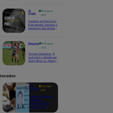
Te
08 de agosto
ayudo
2026
Temblor en Perú hoy,
8 de agosto: horario y
epicentro del último
sismo, según IGP
Deportes
08 de agosto
2026
Torneo Clausura: ¿A
qué hora y dónde ver
Sport Boys vs. Alianza
Lima por la fecha 4?
tacados
Te
26 de mayo
ayudo
2025
Revisa si tienes
deudas
consultando
con tu DNI:
aquí los