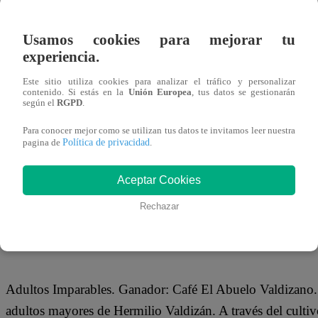
Usamos cookies para mejorar tu
experiencia.
El premio de S/ 40 000, aportado por Movistar y Help Per
Este sitio utiliza cookies para analizar el tráfico y personalizar
más personas en distintos distritos de la ciudad y el país
contenido. Si estás en la
Unión Europea
, tus datos se gestionarán
según el
RGPD
.
Recidar recibirá el acompañamiento técnico de NESsT Per
emprendimientos sociales; y acompañamiento de Seed b
Para conocer mejor como se utilizan tus datos te invitamos leer nuestra
Política de privacidad
pagina de
.
Aceptar Cookies
Por otro lado, el Desafío Kunan premió a emprendimientos
Rechazar
AFP Integra, Parque Arauco, Cálidda, la Cámara de Com
Adultos Imparables. Ganador: Café El Abuelo Valdizano. 
adultos mayores de Hermilio Valdizán. A través del culti