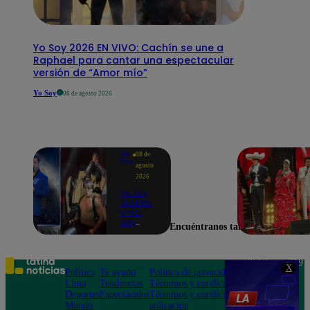
Yo Soy 2026 EN VIVO: Cachín se une a
Raphael para cantar una espectacular
versión de “Amor mío”
Yo Soy
08 de agosto 2026
Yo
08 de
Soy
agosto
2026
Yo Soy
2026 EN
VIVO:
Jely
Encuéntranos también en
Reátegui
se une a
Nino
Bravo
Teléfono: 219
X
para
Política
Te ayudo
Política de privacidad
1000
cantar
Lima
Tendencias
Términos y condiciones
Av. San
“Noelia”
Deportes
Espectáculos
Términos y condiciones
Felipe 968
y
Mundo
aplicación
Jesús María
presenta