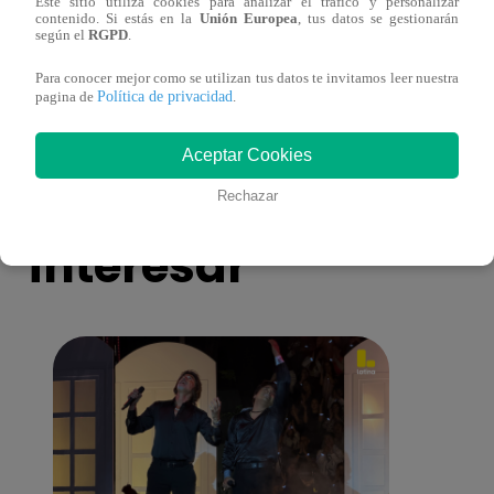
Este sitio utiliza cookies para analizar el tráfico y personalizar
NOCHE EN PERÚ”, EL NUEVO
contenido. Si estás en la
Unión Europea
, tus datos se gestionarán
FESTIVAL QUE APUNTA AL
según el
RGPD
.
MUNDO
Para conocer mejor como se utilizan tus datos te invitamos leer nuestra
Política de privacidad
pagina de
.
Aceptar Cookies
También te puede
Rechazar
interesar