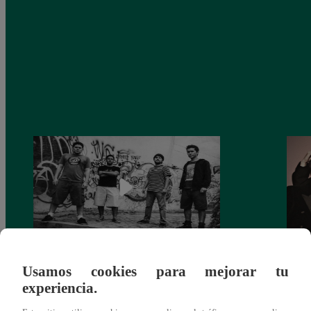
ILLYA KURYAKI AND THE
¡BTS 
Usamos cookies para mejorar tu
VALDERRAMAS DESATAN UN
impac
experiencia.
CIERRE EXPLOSIVO EN “UNA