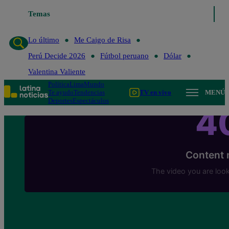
Temas
Lo último
Me Caigo de 
Lo último
Me Caigo de Risa
Perú Decide 2026
Fútbol peruano
Dólar
Valentina Valiente
Política
Lima
Mundo
Te ayudo
Tendencias
TV en vivo
MENÚ
Deportes
Espectáculos