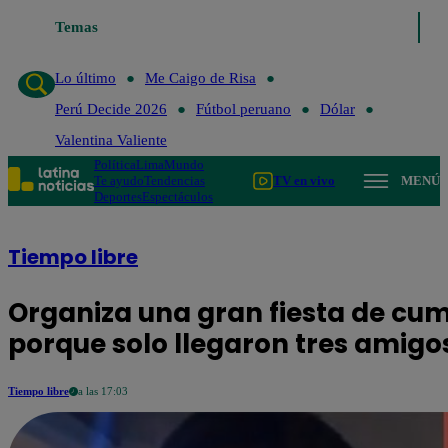
Temas
Lo último
Me Caigo de Risa
Perú Decide 2026
Fútbo
Lo último
Me Caigo de Risa
Perú Decide 2026
Fútbol peruano
Dólar
Valentina Valiente
Política
Lima
Mundo
Te ayudo
Tendencias
TV en vivo
MENÚ
Deportes
Espectáculos
Tiempo libre
Organiza una gran fiesta de cum
porque solo llegaron tres amigo
Tiempo libre
a las 17:03