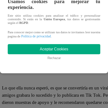
Usamos cookies para mejorar tu
20 de enero 2020
experiencia.
Este sitio utiliza cookies para analizar el tráfico y personalizar
Una joven quiso celebrar su cumpleaños por todo lo alto y
contenido. Si estás en la
Unión Europea
, tus datos se gestionarán
según el
RGPD
.
contratando un DJ y preparando grandes cantidades de 
Para conocer mejor como se utilizan tus datos te invitamos leer nuestra
adornar su casa con luces y colocar muchas sillas. Sin em
Política de privacidad
pagina de
.
esperaba, pues a pesar de que invitó a todos sus amigos, so
Aceptar Cookies
Rechazar
https://twitter.com/_elrobyn/status/12185790940168765
Lo que ella nunca esperó, es que se convertiría en un vira
amigos grabara lo sucedido y lo publicara en Tik Tok. Per
dieron muestras de apoyo y le recomendaron quedarse con 