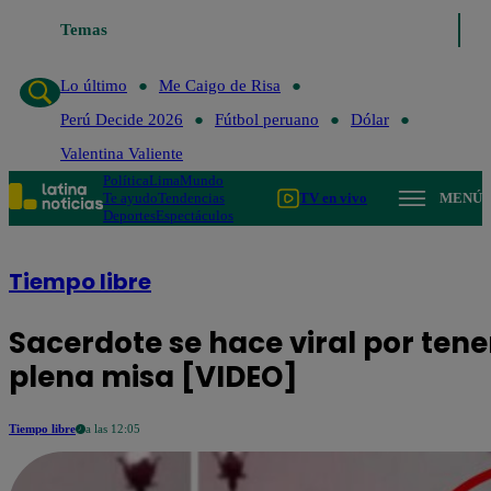
Temas
Lo último
Me Caigo de Risa
Per
Lo último
Me Caigo de Risa
Perú Decide 2026
Fútbol peruano
Dólar
Valentina Valiente
Política
Lima
Mundo
Te ayudo
Tendencias
TV en vivo
MENÚ
Deportes
Espectáculos
Tiempo libre
Sacerdote se hace viral por tene
plena misa [VIDEO]
Tiempo libre
a las 12:05