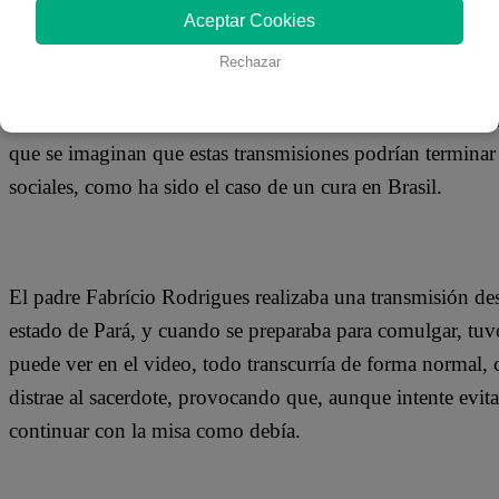
27 de noviembre 2020
Aceptar Cookies
Rechazar
En medio de la pandemia del coronavirus, muchas iglesias
realizar sus ceremonias religiosas y por ello vienen reali
que se imaginan que estas transmisiones podrían terminar 
sociales, como ha sido el caso de un cura en Brasil.
El padre Fabrício Rodrigues realizaba una transmisión de
estado de Pará, y cuando se preparaba para comulgar, tu
puede ver en el video, todo transcurría de forma normal,
distrae al sacerdote, provocando que, aunque intente evita
continuar con la misa como debía.