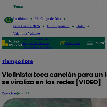
Temas
Lo último
Me Caigo de Risa
Perú 
Lo último
Me Caigo de Risa
Perú Decide 2026
Fútbol peruano
Dólar
Valentina Valiente
Política
Lima
Mundo
Te ayudo
Tendencias
TV en vivo
MENÚ
Deportes
Espectáculos
Tiempo libre
Violinista toca canción para un l
se viraliza en las redes [VIDEO]
Tiempo libre
a las 12:21