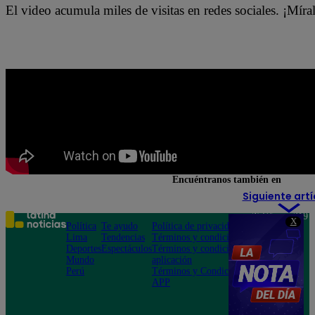
El video acumula miles de visitas en redes sociales. ¡Míra
Encuéntranos también en
Siguiente artí
Teléfono: 219
X
Política
Te ayudo
Política de privacidad
1000
Lima
Tendencias
Términos y condiciones
Av. San
Deportes
Espectáculos
Términos y condiciones
Felipe 968
Mundo
aplicación
Jesús María
Perú
Términos y Condiciones
APP