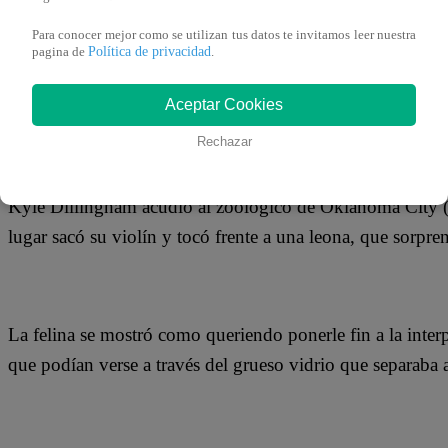
16 de septiembre 2019
Para conocer mejor como se utilizan tus datos te invitamos leer nuestra
Política de privacidad
pagina de
.
Un violinista amante de los felinos decidió ir a un zoológ
Aceptar Cookies
grabación del hecho se viralizó rápidamente en las redes s
Rechazar
Kyle Dillingham acudió al zoológico de Oklahoma City (E
lugar sacó su violín y tocó frente a una leona, que sorpre
La felina se mostró como queriendo ponerle fin a la interp
que podían verse a través del grueso vidrio que separaba