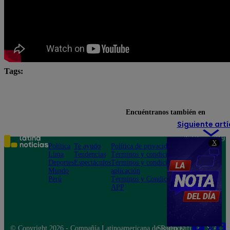
Tags:
#LoÚltimo
cuál es mi horóscopo
Horóscopo 202
Horóscopo IA
Lo último
Encuéntranos también en
Siguiente artí
Teléfono: 219
X
Política
Te ayudo
Política de privacidad
1000
Lima
Tendencias
Términos y condiciones
Av. San
Deportes
Espectáculos
Términos y condiciones
Felipe 968
Mundo
aplicación
Jesús María
Perú
Términos y Condiciones
APP
© Copyright 2026 - Compañía Latinoamericana de Radio Difusión S.A.
Síguenos