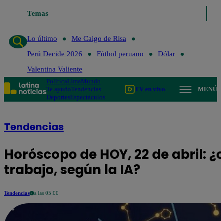
Temas
Lo último
Me Caig
Lo último
Me Caigo de Risa
Perú Decide 2026
Fútbol peruano
Dólar
Valentina Valiente
Política
Lima
Mundo
Te ayudo
Tendencias
TV en vivo
MENÚ
Deportes
Espectáculos
Tendencias
Horóscopo de HOY, 22 de abril: ¿
trabajo, según la IA?
Tendencias
a las 05:00