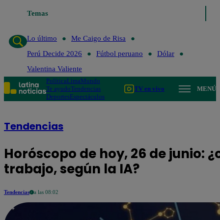
Temas
Lo último
Me Caigo de Risa
Perú Decide 2026
Fútbol pe
Lo último
Me Caigo de Risa
Perú Decide 2026
Fútbol peruano
Dólar
Valentina Valiente
Política
Lima
Mundo
Te ayudo
Tendencias
TV en vivo
MENÚ
Deportes
Espectáculos
Tendencias
Horóscopo de hoy, 26 de junio: ¿
trabajo, según la IA?
Tendencias
a las 08:02