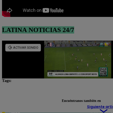
LATINA NOTICIAS 24/7
Tags:
Horóscopo
Horóscopo de hoy
horóscopo gratis
horóscopo inteligencia artificial
Lo último
Encuéntranos también en
Siguiente artí