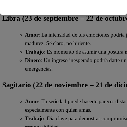
Dinero
: Una buena oportunidad de organizar tu
Libra (23 de septiembre – 22 de octubr
Amor
: La intensidad de tus emociones podría j
madurez. Sé claro, no hiriente.
Trabajo
: Es momento de asumir una postura má
Dinero
: Un ingreso inesperado podría darte un 
emergencias.
Sagitario (22 de noviembre – 21 de dic
Amor
: Tu seriedad puede hacerte parecer dist
especialmente con quien amas.
Trabajo
: Día clave para demostrar compromis
responsabilidad.