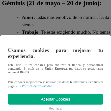
Géminis (21 de mayo – 20 de junio):
Amor
: Estás más emotivo de lo normal. Evita
sientes.
Trabajo
: Te estás exigiendo mucho. No temas 
esperado.
Dinero
: Un pequeño ajuste en tus hábitos diar
Usamos cookies para mejorar tu
fin de mes.
experiencia.
Este sitio utiliza cookies para analizar el tráfico y personalizar
Leo (23 de julio – 22 de agosto):
contenido. Si estás en la
Unión Europea
, tus datos se gestionarán
según el
RGPD
.
Para conocer mejor como se utilizan tus datos te invitamos leer nuestra
Amor
: Hoy te sentirás más dispuesto al diálogo
Política de privacidad
pagina de
.
comprensiva traerá armonía.
Trabajo
: Tu capacidad analítica te sacará de 
Aceptar Cookies
excesivo.
Rechazar