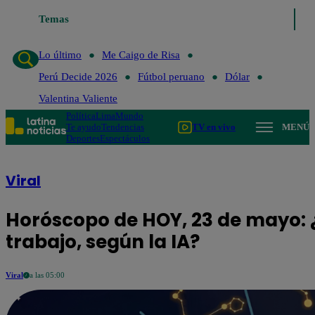
Temas
Lo último
Me Caigo de Risa
Perú Decide 2026
Fútbol
Lo último
Me Caigo de Risa
Perú Decide 2026
Fútbol peruano
Dólar
Valentina Valiente
Política
Lima
Mundo
Te ayudo
Tendencias
TV en vivo
MENÚ
Deportes
Espectáculos
Viral
Horóscopo de HOY, 23 de mayo: ¿
trabajo, según la IA?
Viral
a las 05:00