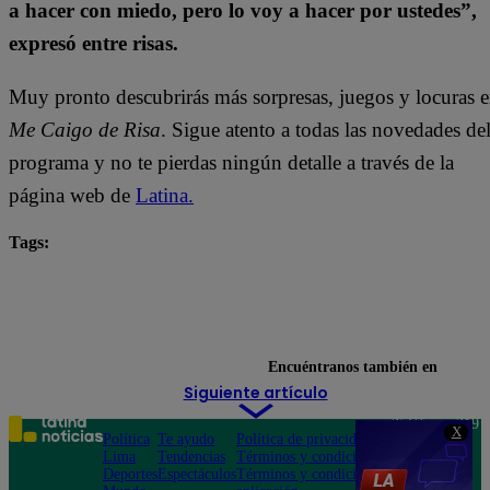
a hacer con miedo, pero lo voy a hacer por ustedes”,
expresó entre risas.
Muy pronto descubrirás más sorpresas, juegos y locuras 
Me Caigo de Risa
. Sigue atento a todas las novedades de
programa y no te pierdas ningún detalle a través de la
página web de
Latina.
Tags:
César Ritter
José Peláez
Korina Rivadeneira
Lita Pezo
Luciana Arispe
me caigo de risa
Renzo Schuller
Rodrigo Sánchez Patiño
Encuéntranos también en
Siguiente artículo
Teléfono: 219
X
Política
Te ayudo
Política de privacidad
1000
Lima
Tendencias
Términos y condiciones
Av. San
Deportes
Espectáculos
Términos y condiciones
Felipe 968