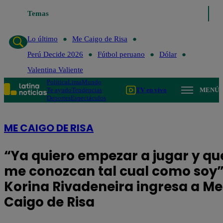
o último
Temas
Me Caigo de Risa
Perú Decide 2026
Fútbol peruano
Dólar
Lo último
Me Caigo de Risa
Perú Decide 2026
Fútbol peruano
Dólar
Valentina Valiente
Política
Lima
Mundo
Te ayudo
Tendencias
TV en vivo
MENÚ
Deportes
Espectáculos
ME CAIGO DE RISA
“Ya quiero empezar a jugar y qu
me conozcan tal cual como soy”
Korina Rivadeneira ingresa a Me
Caigo de Risa