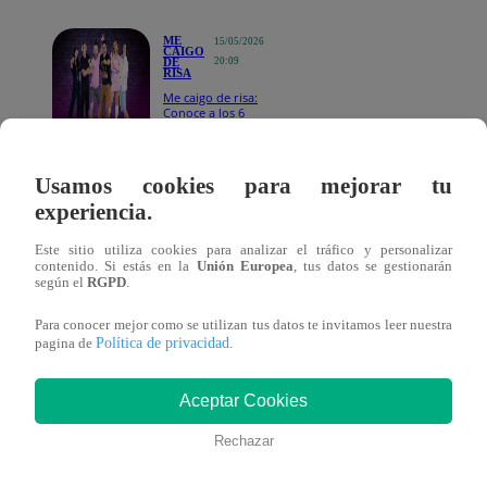
ME
15/05/2026
CAIGO
DE
20:09
RISA
Me caigo de risa:
Conoce a los 6
primeros
participantes del
nuevo programa
de Latina
Usamos cookies para mejorar tu
La emoción ya se siente entre los integrantes de
Me Caig
experiencia.
de Risa
, el nuevo programa familiar de Latina conducido
Este sitio utiliza cookies para analizar el tráfico y personalizar
contenido. Si estás en la
Unión Europea
, tus datos se gestionarán
por
José Peláez
. Una de las participantes confirmadas es
según el
RGPD
.
Korina Rivadeneira
, quien aseguró estar feliz y agradecid
Para conocer mejor como se utilizan tus datos te invitamos leer nuestra
de formar parte de este divertido formato.
Política de privacidad
pagina de
.
La también actriz confesó que uno de sus principales
Aceptar Cookies
objetivos dentro del programa será mostrarse tal y como e
Rechazar
frente a las cámaras.
“Quiero que me conozcan tal cual
como soy. Voy a tratar de ser yo misma, lo más sincer