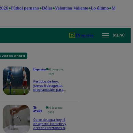
026
Fútbol peruano
Dólar
Valentina Valiente
Lo último
Me Caigo de
TV en vivo
MENÚ
 vistos ahora
Deportes
06 de agosto
2026
Partidos de hoy,
jueves 6 de agosto:
programación para
ver fútbol EN VIVO
Te
06 de agosto
ayudo
2026
Corte de agua hoy, 6
de agosto: horarios y
distritos afectados sin
el servicio de Sedapal