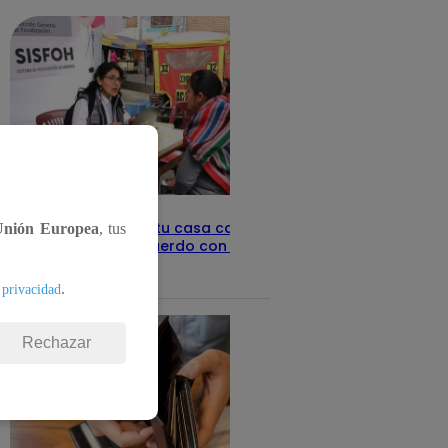
Revisa con tu DNI si tu casa califica
Unión Europea
, tus
como pobre, de acuerdo con el Sisfoh
Te ayudo
25 de mayo 2026
.
 privacidad
Rechazar