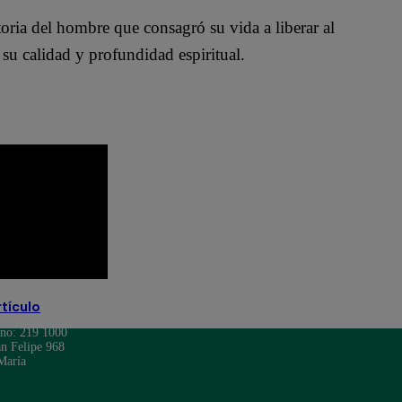
oria del hombre que consagró su vida a liberar al
u calidad y profundidad espiritual.
rtículo
ono: 219 1000
n Felipe 968
María