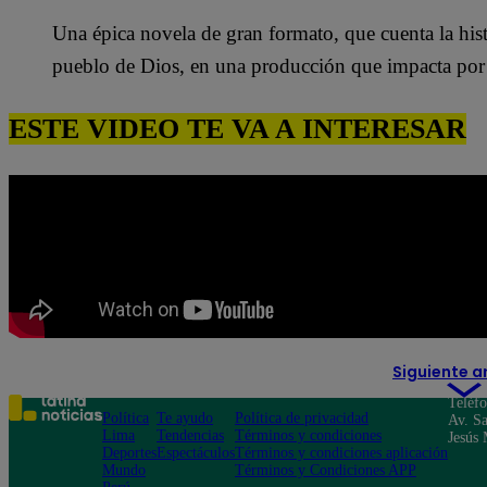
Una épica novela de gran formato, que cuenta la hist
pueblo de Dios, en una producción que impacta por s
ESTE VIDEO TE VA A INTERESAR
Siguiente a
Teléf
Política
Te ayudo
Política de privacidad
Av. Sa
Lima
Tendencias
Términos y condiciones
Jesús 
Deportes
Espectáculos
Términos y condiciones aplicación
Mundo
Términos y Condiciones APP