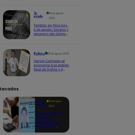
Te
06 de agosto
ayudo
2026
Temblor en Perú hoy,
6 de agosto: horario y
epicentro del último
sismo, según IGP
Política
06 de agosto 2026
Harvey Colchado se
pronuncia tras pedido
fiscal de 9 años y 4
meses de prisión en
su contra
tacados
Te
26 de mayo
ayudo
2025
Revisa si tienes
deudas
consultando
con tu DNI:
aquí los
detalles