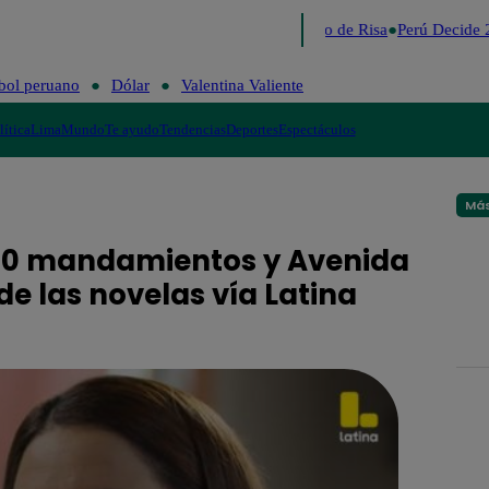
Lo último
Me Caigo de Risa
Perú Decide 2
bol peruano
Dólar
Valentina Valiente
lítica
Lima
Mundo
Te ayudo
Tendencias
Deportes
Espectáculos
Más
os 10 mandamientos y Avenida
de las novelas vía Latina