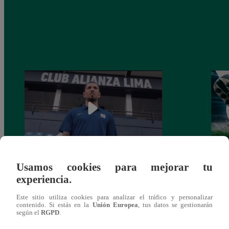
Usamos cookies para mejorar tu
Alianza Lima: así anunció a Sergio Peña
Parti
experiencia.
como nuevo fichaje para el Torneo
prog
Clausura 2025
Este sitio utiliza cookies para analizar el tráfico y personalizar
contenido. Si estás en la
Unión Europea
, tus datos se gestionarán
según el
RGPD
.