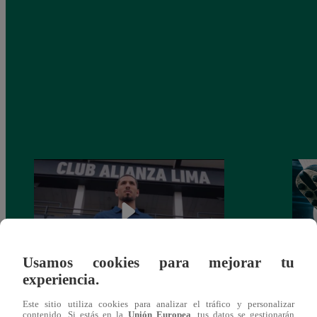
Usamos cookies para mejorar tu
experiencia.
Alianza Lima: así anunció a Sergio Peña
Parti
Este sitio utiliza cookies para analizar el tráfico y personalizar
como nuevo fichaje para el Torneo
prog
contenido. Si estás en la
Unión Europea
, tus datos se gestionarán