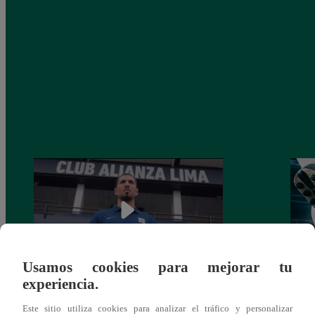
Usamos cookies para mejorar tu
experiencia.
Alianza Lima: así anunció a Sergio Peña
Parti
como nuevo fichaje para el Torneo
prog
Este sitio utiliza cookies para analizar el tráfico y personalizar