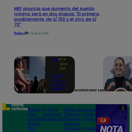
MEF anuncia que aumento del sueldo
mínimo será en dos etapas: "El primero,
posiblemente, de S/ 100 y el otro de S/
70"
Política
07 de agosto 2026
Lima
07 de
agosto
2026
Ola de
calor se
extiende
hasta el
Encuéntranos también en
lunes 10
de
agosto en
Lima y
Teléfono: 219
X
otras 16
Política
Te ayudo
Política de privacidad
1000
regiones
Lima
Tendencias
Términos y condiciones
Av. San
Deportes
Espectáculos
Términos y condiciones
Felipe 968
Mundo
aplicación
Jesús María
Perú
Términos y Condiciones