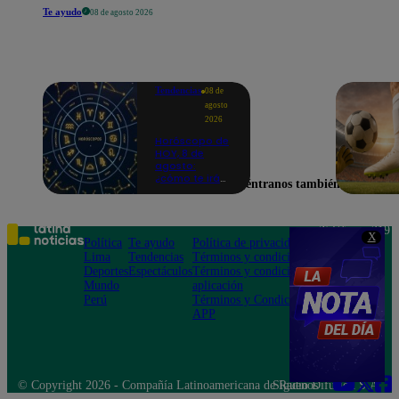
Te ayudo
08 de agosto 2026
Tendencias
08 de
agosto
2026
Horóscopo de
HOY, 8 de
agosto:
¿cómo te irá
Encuéntranos también en
en el amor y
trabajo, según
la IA?
Teléfono: 219
X
Política
Te ayudo
Política de privacidad
1000
Lima
Tendencias
Términos y condiciones
Av. San
Deportes
Espectáculos
Términos y condiciones
Felipe 968
Mundo
aplicación
Jesús María
Perú
Términos y Condiciones
APP
© Copyright 2026 - Compañía Latinoamericana de Radio Difusión S.A.
Síguenos