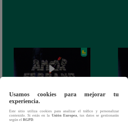
Usamos cookies para mejorar tu
experiencia.
Amor Serrano, Miércoles 10 de
Amor 
septiembre – ver capítulo 62 completo
ver c
Este sitio utiliza cookies para analizar el tráfico y personalizar
contenido. Si estás en la
Unión Europea
, tus datos se gestionarán
según el
RGPD
.