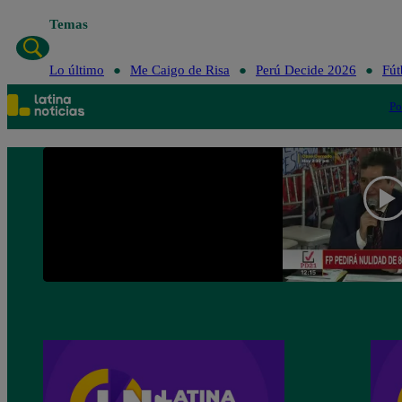
Temas
Lo último
Me Caigo de Risa
Perú Decide 2026
Fút
Po