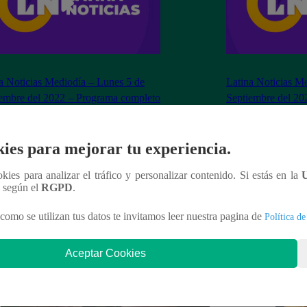
a Noticias Mediodía – Lunes 5 de
Latina Noticias Me
embre del 2022 – Programa completo
Septiembre del 20
ies para mejorar tu experiencia.
nteresar
ookies para analizar el tráfico y personalizar contenido. Si estás en la
n según el
RGPD
.
como se utilizan tus datos te invitamos leer nuestra pagina de
Política de
Aceptar Cookies