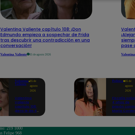
Valentina Valiente capítulo 108: ¡Don
Valent
Edmundo empieza a sospechar de Frida
¡Aleja
tras descubrir una contradicción en una
siempr
conversación!
pase 
Valentina Valiente
Valentina
05 de agosto 2026
Valentina
Política
05 de
05 de
Valiente
agosto
agosto
2026
2026
Valentina
Fiscalía solic
Valiente
4 años de
capítulo 108:
prisión contr
¡Beto le da 48
María Corde
horas a Frida
por caso
y Macarena
'Mochasueld
para
conseguir el
ono: 219 1000
dinero o
n Felipe 968