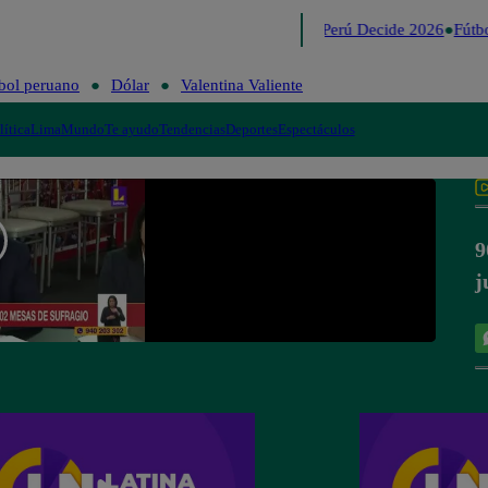
Lo último
Me Caigo de Risa
Perú Decide 2026
Fútbo
bol peruano
Dólar
Valentina Valiente
lítica
Lima
Mundo
Te ayudo
Tendencias
Deportes
Espectáculos
9
j