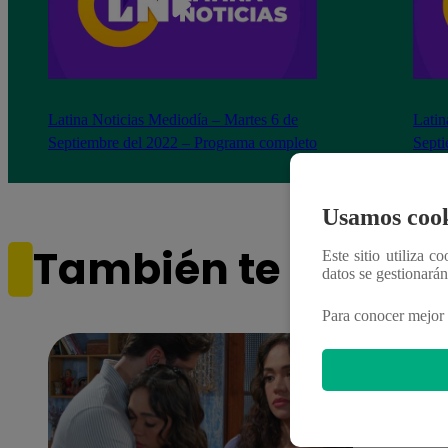
Latina Noticias Mediodía – Martes 6 de
Latin
Septiembre del 2022 – Programa completo
Septi
Usamos cook
También te puede i
Este sitio utiliza c
datos se gestionará
Para conocer mejor 