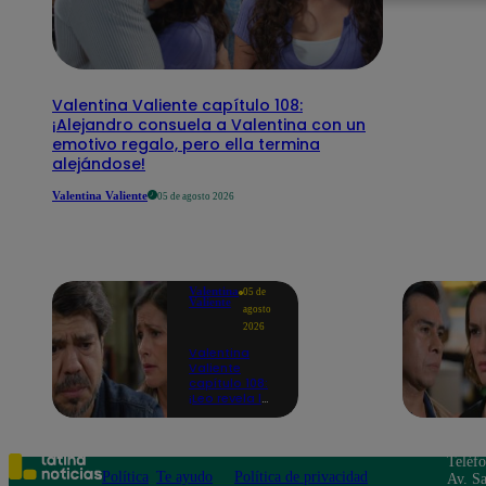
Valentina Valiente capítulo 108:
¡Alejandro consuela a Valentina con un
emotivo regalo, pero ella termina
alejándose!
Valentina Valiente
05 de agosto 2026
Valentina
05 de
Valiente
agosto
2026
Valentina
Valiente
capítulo 108:
¡Leo revela la
dolorosa
tragedia que
lo hizo
regresar al
Teléf
Perú!
Política
Te ayudo
Política de privacidad
Av. Sa