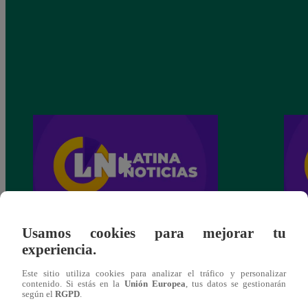
Usamos cookies para mejorar tu
Latina Noticias Mediodía – Viernes 11 de
Latin
experiencia.
febrero del 2022 – Programa completo
febre
Este sitio utiliza cookies para analizar el tráfico y personalizar
contenido. Si estás en la
Unión Europea
, tus datos se gestionarán
según el
RGPD
.