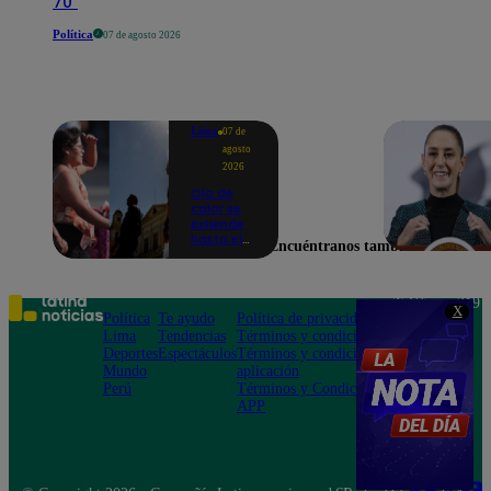
70"
Política
07 de agosto 2026
Lima
07 de
agosto
2026
Ola de
calor se
extiende
hasta el
Encuéntranos también en
lunes 10
de
agosto en
Lima y
Teléfono: 219
X
otras 16
Política
Te ayudo
Política de privacidad
1000
regiones
Lima
Tendencias
Términos y condiciones
Av. San
Deportes
Espectáculos
Términos y condiciones
Felipe 968
Mundo
aplicación
Jesús María
Perú
Términos y Condiciones
APP