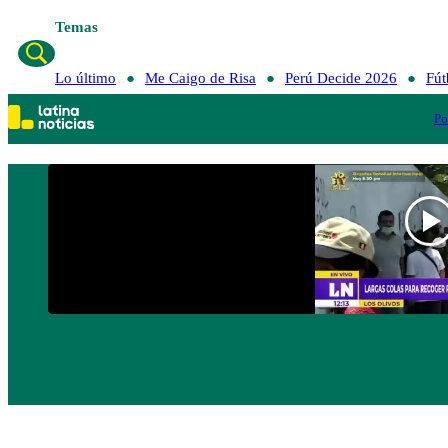
Temas
Lo último
Me Cai
Lo último
Me Caigo de Risa
Perú Decide 2026
Fút
Po