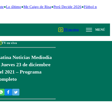
te
Lo último
Me Caigo de Risa
Perú Decide 2026
Fútbol peruano
D
TV en vivo
MENÚ
TV en vivo
atina Noticias Mediodía
 Jueves 23 de diciembre
el 2021 – Programa
ompleto