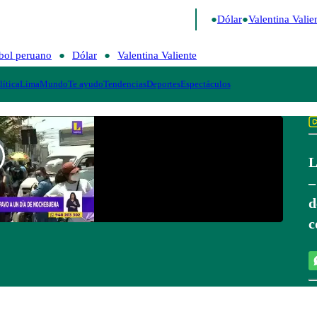
go de Risa
Perú Decide 2026
Fútbol peruano
Dólar
Valentina Valien
bol peruano
Dólar
Valentina Valiente
lítica
Lima
Mundo
Te ayudo
Tendencias
Deportes
Espectáculos
L
–
d
c