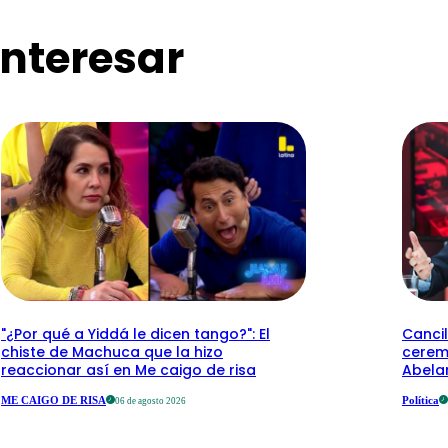
nteresar
"¿Por qué a Yiddá le dicen tango?": El
Cancil
chiste de Machuca que la hizo
cerem
reaccionar así en Me caigo de risa
Abelar
ME CAIGO DE RISA
Política
06 de agosto 2026