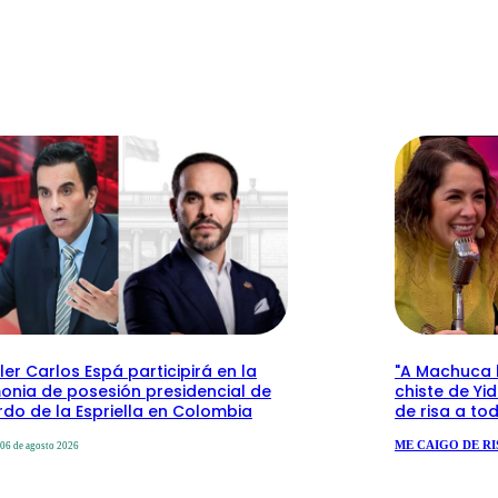
ler Carlos Espá participirá en la
"A Machuca le
onia de posesión presidencial de
chiste de Yi
do de la Espriella en Colombia
de risa a to
ME CAIGO DE RI
06 de agosto 2026