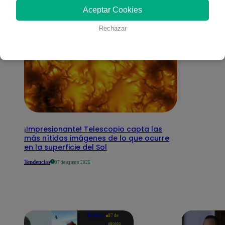
Aceptar Cookies
Rechazar
¡Impresionante! Telescopio capta las
más nítidas imágenes de lo que ocurre
en la superficie del Sol
Tendencias
07 de agosto 2026
Política
07 de
agosto