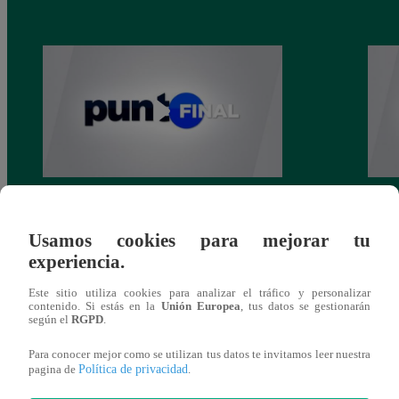
Punto Final: 4 de setiembre de 2022
Punto
Usamos cookies para mejorar tu
experiencia.
Este sitio utiliza cookies para analizar el tráfico y personalizar
contenido. Si estás en la
Unión Europea
, tus datos se gestionarán
También te puede
según el
RGPD
.
Para conocer mejor como se utilizan tus datos te invitamos leer nuestra
interesar
Política de privacidad
pagina de
.