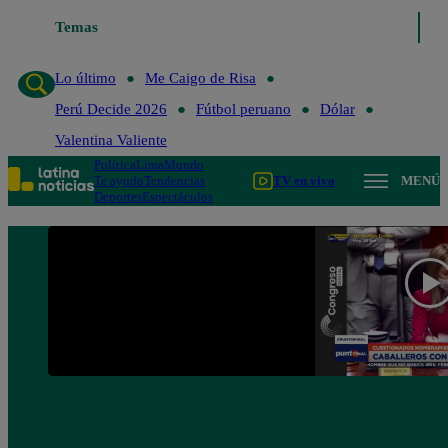
Temas
Lo último
Me Caigo de Risa
Perú Decide 2
Lo último
Me Caigo de Risa
Perú Decide 2026
Fútbol peruano
Dólar
Valentina Valiente
Política
Lima
Mundo
Te ayudo
Tendencias
TV en vivo
MENÚ
Deportes
Espectáculos