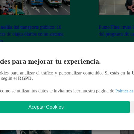
sadilla del transporte público: 16
Punto Final: mira 
nes de viajes diarios en un sistema
del programa de e
co
ies para mejorar tu experiencia.
nteresar
ookies para analizar el tráfico y personalizar contenido. Si estás en la
n según el
RGPD
.
como se utilizan tus datos te invitamos leer nuestra pagina de
Política de
Aceptar Cookies