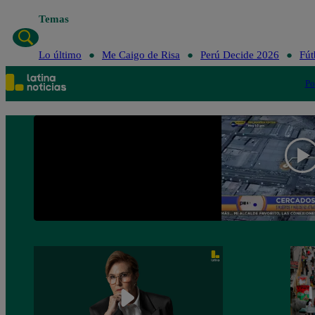
Temas
Lo último
Me Caigo de Risa
Perú Decide 2026
Fút
Po