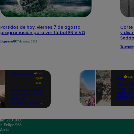
Partidos de hoy, viernes 7 de agosto:
Corte 
programación para ver fútbol EN VIVO
y dist
Sedap
Deportes
07 de agosto 2026
Te ayudo
Entretenimiento
07 de
Perú
06 de
agosto
2026
Sismo de
magnitud
Presentan el libro
Junín dej
más pequeño de la
heridos, 
Feria del
hogares 
Internacional del
propició
Libro de Lima: mide
desprend
casi la falange de
un dedo
ono: 219 1000
n Felipe 968
María