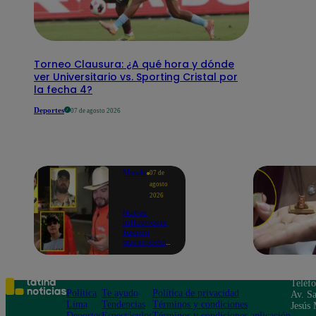
Torneo Clausura: ¿A qué hora y dónde
ver Universitario vs. Sporting Cristal por
la fecha 4?
Deportes
07 de agosto 2026
Mundo
07 de
agosto
2026
Nueve
influencers
fueron
asesinados
por la
guerra
interna en
el Cártel de
Teléf
Sinaloa
Política
Te ayudo
Política de privacidad
Av. Sa
Lima
Tendencias
Términos y condiciones
Jesús 
Deportes
Espectáculos
Términos y condiciones aplicación