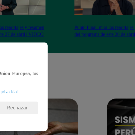
los reportajes y resumen
Punto Final: mira los reportaje
ste 27 de abril | VIDEO
del programa de este 20 de abr
Unión Europea
, tus
.
 privacidad
Rechazar