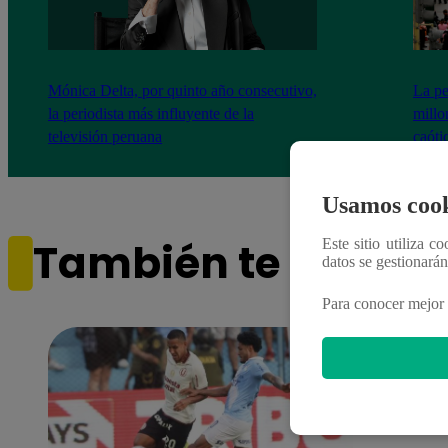
Mónica Delta, por quinto año consecutivo,
La pe
la periodista más influyente de la
millo
televisión peruana
caóti
Usamos cook
También te puede i
Este sitio utiliza c
datos se gestionará
Para conocer mejor 