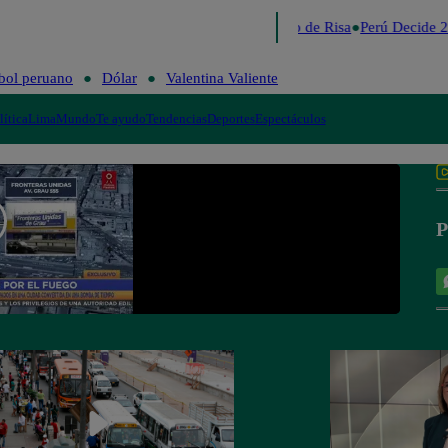
Lo último
Me Caigo de Risa
Perú Decide 2
bol peruano
Dólar
Valentina Valiente
lítica
Lima
Mundo
Te ayudo
Tendencias
Deportes
Espectáculos
P