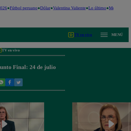
026
Fútbol peruano
Dólar
Valentina Valiente
Lo último
Me Caigo de
TV en vivo
MENÚ
TV en vivo
unto Final: 24 de julio