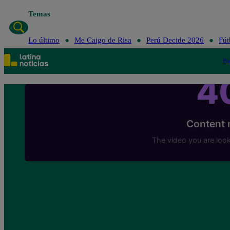
Temas
Lo úl
Lo último
Me Caigo de Risa
Perú Decide 2026
Fút
Po