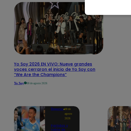
Yo Soy 2026 EN VIVO: Nueve grandes
voces cerraron el inicio de Yo Soy con
“We Are the Champions”
Yo Soy
08 de agosto 2026
Deportes
08 de
agosto
2026
Partidos y
tabla de