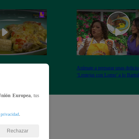
r un riquísimo Sudado
Anímate a preparar unas delicio
nos maduros en salsa de
‘Lentejas con Lomo’ a lo Barto
Unión Europea
, tus
.
 privacidad
Rechazar