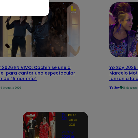
 2026 EN VIVO: Cachín se une a
Yo Soy 2026 
el para cantar una espectacular
Marcelo Mott
ón de “Amor mío”
lanzan a la 
Yo Soy
08 de agosto 2026
08 de agost
Yo
08 de
Soy
agosto
2026
Yo Soy
2026 EN