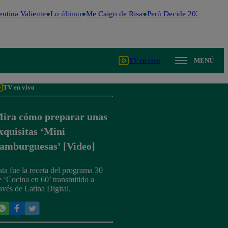
ntina Valiente
Lo último
Me Caigo de Risa
Perú Decide 2026
Fútbol
TV en vivo
MENÚ
TV en vivo
ira cómo preparar unas
xquisitas ‘Mini
amburguesas’ [Video]
sta fue la receta del programa 30
e ‘Cocina en 60’ transmitido a
ravés de Latina Digital.