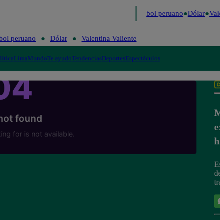
timo
Me Caigo de Risa
Perú Decide 2026
Fútbol peruano
Dólar
Vale
bol peruano
Dólar
Valentina Valiente
lítica
Lima
Mundo
Te ayudo
Tendencias
Deportes
Espectáculos
M
e
h
E
d
t