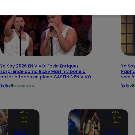
Yo Soy 2026 EN VIVO: Favio Enríquez
Yo Soy
sorprende como Ricky Martin y pone a
Rapha
bailar a todos en pleno CASTING EN VIVO
versi
Yo Soy
Yo Soy
08 de agosto 2026
Yo
Yo
08 de
08 de
Soy
Soy
agosto
agosto
2026
2026
Yo Soy
Yo Soy
2026 EN
2026 EN