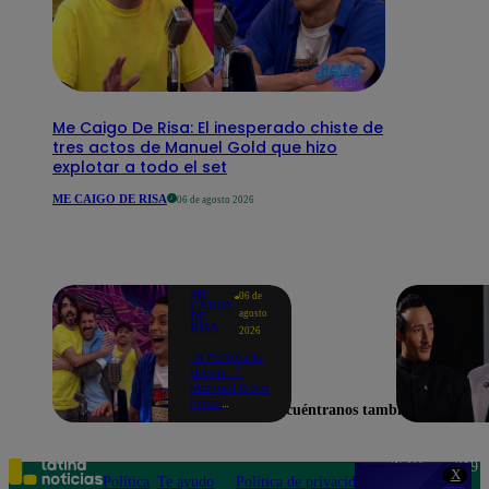
Me Caigo De Risa: El inesperado chiste de
tres actos de Manuel Gold que hizo
explotar a todo el set
ME CAIGO DE RISA
06 de agosto 2026
ME
06 de
CAIGO
agosto
DE
RISA
2026
"A Peláez le
dicen...":
Manuel Gold
hace
Encuéntranos también en
explotar de
risa a Julio
Díaz antes
de contar el
Teléfono: 219
X
chiste
Política
Te ayudo
Política de privacidad
1000