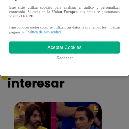
Este sitio utiliza cookies para analizar el tráfico y personalizar
contenido. Si estás en la
Unión Europea
, tus datos se gestionarán
El valor de la verdad de Nicola Porcella –
El va
según el
RGPD
.
17 de agosto del 2019 – Programa
17 de
Para conocer mejor como se utilizan tus datos te invitamos leer nuestra
completo
comp
Política de privacidad
pagina de
.
Aceptar Cookies
Rechazar
También te puede
interesar