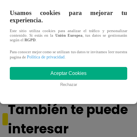
Usamos cookies para mejorar tu
experiencia.
Este sitio utiliza cookies para analizar el tráfico y personalizar
contenido. Si estás en la
Unión Europea
, tus datos se gestionarán
según el
RGPD
.
Para conocer mejor como se utilizan tus datos te invitamos leer nuestra
Política de privacidad
pagina de
.
Melissa Klug en EVDLV: ¿Te consideras
EVDL
una buena madre?
Farfá
Aceptar Cookies
Rechazar
También te puede
interesar