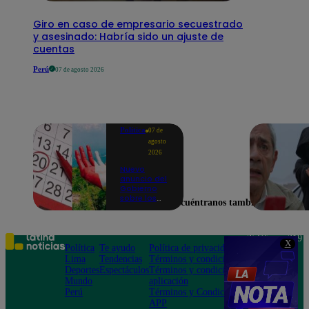
Giro en caso de empresario secuestrado
y asesinado: Habría sido un ajuste de
cuentas
Perú
07 de agosto 2026
Política
07 de
agosto
2026
Nuevo
anuncio del
Gobierno
sobre los
Encuéntranos también en
feriados:
¿Ya no
serán
movidos a
Teléfono: 219
X
los viernes?
Política
Te ayudo
Política de privacidad
1000
Lima
Tendencias
Términos y condiciones
Av. San
Deportes
Espectáculos
Términos y condiciones
Felipe 968
Mundo
aplicación
Jesús María
Perú
Términos y Condiciones
APP