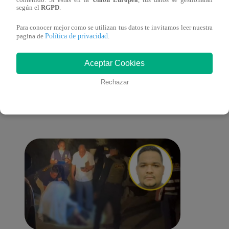
según el
RGPD
.
una buena madre?
Farfá
Para conocer mejor como se utilizan tus datos te invitamos leer nuestra
Política de privacidad
pagina de
.
Aceptar Cookies
También te puede
Rechazar
interesar