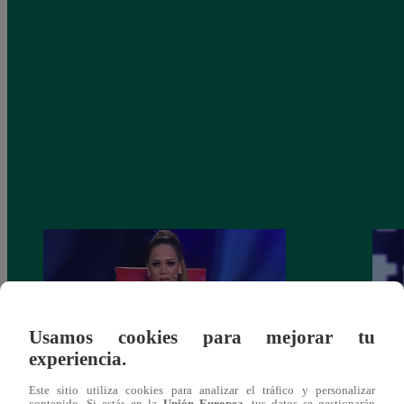
Usamos cookies para mejorar tu
experiencia.
Este sitio utiliza cookies para analizar el tráfico y personalizar
Melissa Klug en EVDLV: ¿Te consideras
EVDL
contenido. Si estás en la
Unión Europea
, tus datos se gestionarán