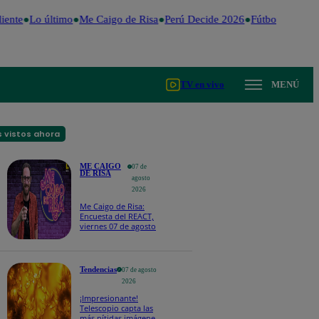
ente
Lo último
Me Caigo de Risa
Perú Decide 2026
Fútbol peruano
TV en vivo
MENÚ
 vistos ahora
ME CAIGO
07 de
DE RISA
agosto
2026
Me Caigo de Risa:
Encuesta del REACT,
viernes 07 de agosto
Tendencias
07 de agosto
2026
¡Impresionante!
Telescopio capta las
más nítidas imágenes