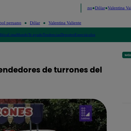
aigo de Risa
Perú Decide 2026
Fútbol peruano
Dólar
Valentina Vali
bol peruano
Dólar
Valentina Valiente
lítica
Lima
Mundo
Te ayudo
Tendencias
Deportes
Espectáculos
Más
vendedores de turrones del