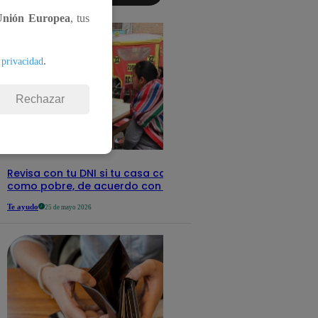
detalles
Unión Europea
, tus
.
 privacidad
Rechazar
Revisa con tu DNI si tu casa califica
como pobre, de acuerdo con el Sisfoh
Te ayudo
25 de mayo 2026