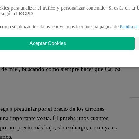
dad de Lima se ha incrementado de manera
ookies para analizar el tráfico y personalizar contenido. Si estás en la
ruten de este dulce con gran alegría. Es por eso que
n según el
RGPD
.
 este delicioso producto, teniendo una gran cantidad
como se utilizan tus datos te invitamos leer nuestra pagina de
Política de
Aceptar Cookies
o de haber buscado turrones en muchos sitios, sin
n de miel, buscando como siempre hacer que Carlos
ga a preguntar por el precio de los turrones,
 una importante venta. Él prueba unos cuantos
por un precio más bajo, sin embargo, como ya es
timos.