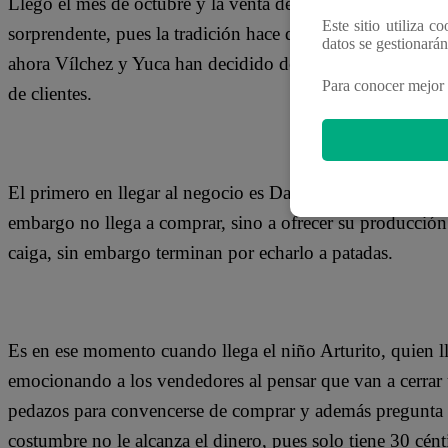
Llegó el mes de octubre y la venta de turrones en la ciu
Este sitio utiliza c
sorprendente, pues la tradición hace que las personas disf
datos se gestionará
ahora Vílchez y Yuca han decidido dedicarse a la venta de
Para conocer mejor 
de clientes.
El primero en llegar al negocio es Dany, quien llega lueg
embargo no llega a comprar, sino a ofrecer su producció
caiga, sin embargo terminan por echarlo a patadas.
Es en ese momento cuando llega el niño Arturito, quien lle
emocionando a los vendedores al pensar que van a cerrar
pedazos para convencerse de comprar y además pregunta 
costumbre no le alcanza el dinero, pues solo tiene 30 cén