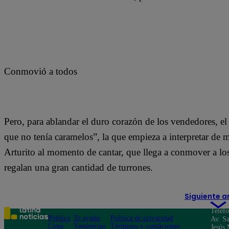
Conmovió a todos
Pero, para ablandar el duro corazón de los vendedores, el 
que no tenía caramelos”, la que empieza a interpretar de
Arturito al momento de cantar, que llega a conmover a lo
regalan una gran cantidad de turrones.
Siguiente a
Teléf
Política
Te ayudo
Política de privacidad
Av. Sa
Lima
Tendencias
Términos y condiciones
Jesús 