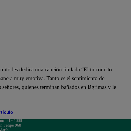
niño les dedica una canción titulada “El turroncito
 manera muy emotiva. Tanto es el sentimiento de
s señores, quienes terminan bañados en lágrimas y le
rtículo
ono: 219 1000
n Felipe 968
María