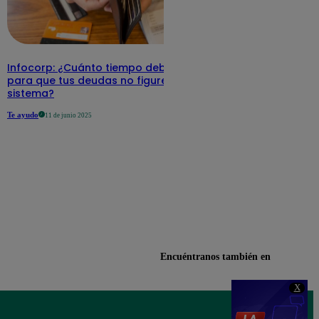
Infocorp: ¿Cuánto tiempo debe pasar
para que tus deudas no figuren en su
sistema?
Te ayudo
11 de junio 2025
Encuéntranos también en
X