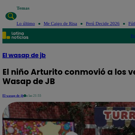
Temas
Lo último
Me C
Lo último
Me Caigo de Risa
Perú Decide 2026
Fút
Po
El wasap de jb
El niño Arturito conmovió a los 
Wasap de JB
El wasap de jb
a las 21:55