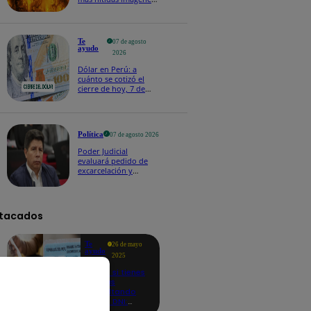
de lo que ocurre en la
superficie del Sol
Te
07 de agosto
ayudo
2026
Dólar en Perú: a
cuánto se cotizó el
cierre de hoy, 7 de
agosto de 2026
Política
07 de agosto 2026
Poder Judicial
evaluará pedido de
excarcelación y
nulidad de condena
de Pedro Castillo
tacados
Te
26 de mayo
ayudo
2025
Revisa si tienes
deudas
consultando
con tu DNI:
aquí los