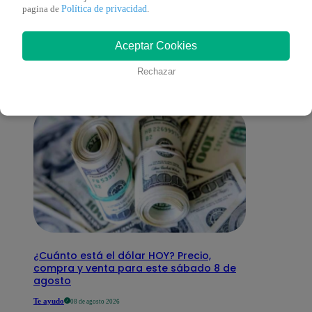
También te puede
Política de privacidad
pagina de
.
Aceptar Cookies
interesar
Rechazar
¿Cuánto está el dólar HOY? Precio,
compra y venta para este sábado 8 de
agosto
Te ayudo
08 de agosto 2026