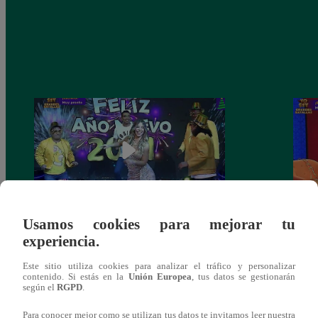
Usamos cookies para mejorar tu
Josimar armó una tremenda fiesta de año
Kenji
experiencia.
nuevo en El Wasap de JB
“ayud
Este sitio utiliza cookies para analizar el tráfico y personalizar
contenido. Si estás en la
Unión Europea
, tus datos se gestionarán
según el
RGPD
.
Para conocer mejor como se utilizan tus datos te invitamos leer nuestra