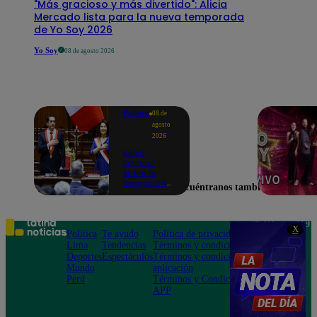
"Más gracioso y más divertido": Alicia
Mercado lista para la nueva temporada
de Yo Soy 2026
Yo Soy
08 de agosto 2026
Política
08 de
agosto
2026
Keiko
Fujimori
sobre la
inseguridad:
Encuéntranos también en
“Iremos con
mucha
fuerza para
que los
Teléfono: 219
X
delincuentes
Política
Te ayudo
Política de privacidad
1000
terminen en
Lima
Tendencias
Términos y condiciones
Av. San
prisión”
Deportes
Espectáculos
Términos y condiciones
Felipe 968
Mundo
aplicación
Jesús María
Perú
Términos y Condiciones
APP