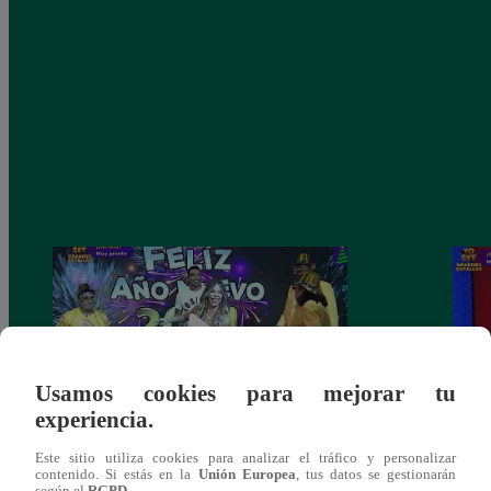
Usamos cookies para mejorar tu
experiencia.
Josimar armó una tremenda fiesta de año
Kenji
Este sitio utiliza cookies para analizar el tráfico y personalizar
contenido. Si estás en la
Unión Europea
, tus datos se gestionarán
nuevo en El Wasap de JB
“ayud