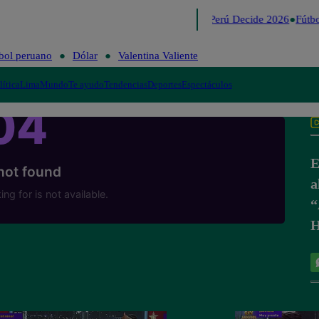
Lo último
Me Caigo de Risa
Perú Decide 2026
Fútbo
bol peruano
Dólar
Valentina Valiente
lítica
Lima
Mundo
Te ayudo
Tendencias
Deportes
Espectáculos
E
a
“
H