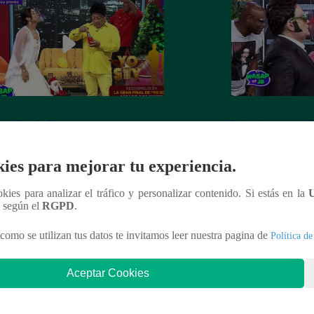
 recibe el año nuevo con otro
Luismi tuvo un pés
ín” ante la emoción de su esposa
lo recordarán de l
ies para mejorar tu experiencia.
ookies para analizar el tráfico y personalizar contenido. Si estás en la
n según el
RGPD
.
nteresar
como se utilizan tus datos te invitamos leer nuestra pagina de
Política de
Aceptar Cookies