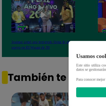
Josimar armó una tremenda fiesta de año
Kenji
nuevo en El Wasap de JB
“ayud
Usamos cook
Este sitio utiliza c
datos se gestionará
También te puede i
Para conocer mejor 