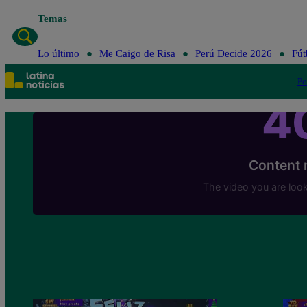
Temas
Lo último
Me Caigo de Risa
Perú Decide 2026
Fút
Po