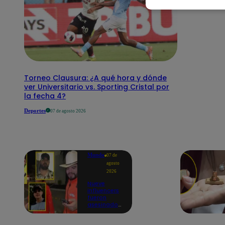
Torneo Clausura: ¿A qué hora y dónde
ver Universitario vs. Sporting Cristal por
la fecha 4?
Deportes
07 de agosto 2026
Mundo
07 de
agosto
2026
Nueve
influencers
fueron
asesinados
por la
guerra