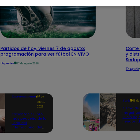
Partidos de hoy, viernes 7 de agosto:
Corte 
programación para ver fútbol EN VIVO
y dist
Sedap
Deportes
07 de agosto 2026
Te ayudo
Entretenimiento
07 de
Perú
06 de
agosto
2026
Sismo de
magnitud
Presentan el libro
Junín dej
más pequeño de la
heridos, 
Feria del
hogares 
Internacional del
propició
Libro de Lima: mide
desprend
casi la falange de