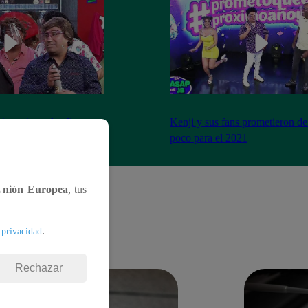
imo cierre de año y se
Kenji y sus fans prometieron de
a peor forma
poco para el 2021
Unión Europea
, tus
.
 privacidad
Rechazar