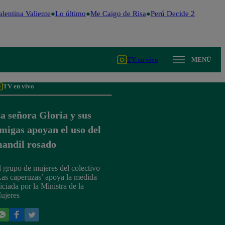
lentina Valiente
Lo último
Me Caigo de Risa
Perú Decide 2026
Fútb
TV en vivo
MENÚ
TV en vivo
a señora Gloria y sus
migas apoyan el uso del
andil rosado
l grupo de mujeres del colectivo
Las caperuzas’ apoya la medida
iciada por la Ministra de la
ujeres