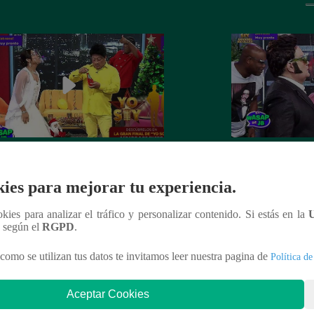
 recibe el año nuevo con otro
Luismi tuvo un pés
ín” ante la emoción de su esposa
lo recordarán de l
ies para mejorar tu experiencia.
ookies para analizar el tráfico y personalizar contenido. Si estás en la
n según el
RGPD
.
nteresar
como se utilizan tus datos te invitamos leer nuestra pagina de
Política de
Aceptar Cookies