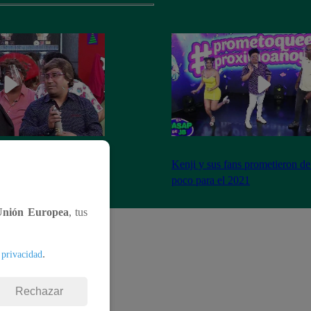
imo cierre de año y se
Kenji y sus fans prometieron de
a peor forma
poco para el 2021
Unión Europea
, tus
.
 privacidad
Rechazar