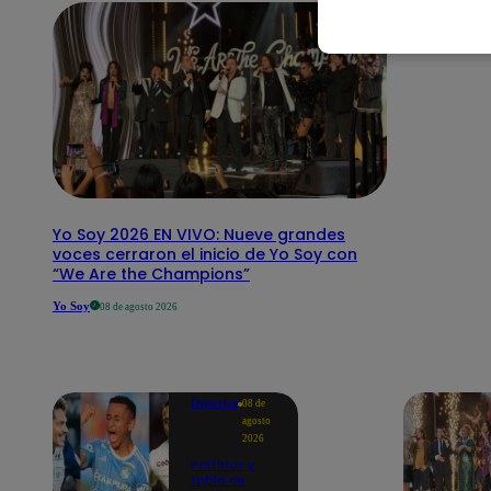
Yo Soy 2026 EN VIVO: Nueve grandes
voces cerraron el inicio de Yo Soy con
“We Are the Champions”
Yo Soy
08 de agosto 2026
Deportes
08 de
agosto
2026
Partidos y
tabla de