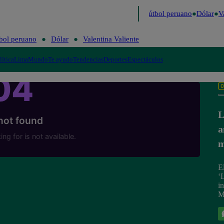
ltimo
Me Caigo de Risa
Perú Decide 2026
Fútbol peruano
Dólar
Va
bol peruano
Dólar
Valentina Valiente
lítica
Lima
Mundo
Te ayudo
Tendencias
Deportes
Espectáculos
L
a
m
E
‘
in
M