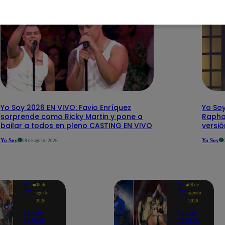
Yo Soy 2026 EN VIVO: Favio Enríquez
Yo Soy
sorprende como Ricky Martin y pone a
Rapha
bailar a todos en pleno CASTING EN VIVO
versi
Yo Soy
Yo Soy
08 de agosto 2026
Yo
Yo
08 de
08 de
Soy
Soy
agosto
agosto
2026
2026
Yo Soy
Yo Soy
2026 EN
2026 EN