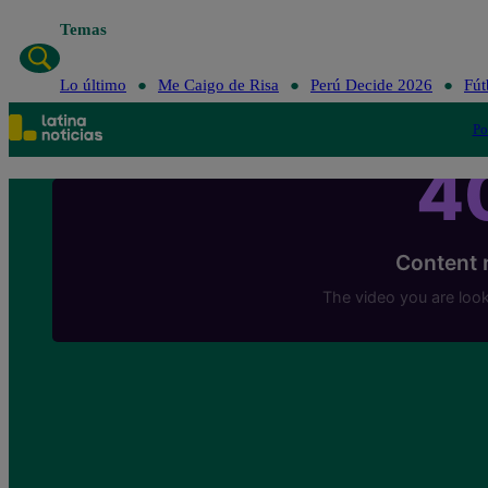
Temas
Lo ú
Lo último
Me Caigo de Risa
Perú Decide 2026
Fút
Po