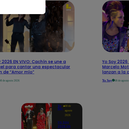
 2026 EN VIVO: Cachín se une a
Yo Soy 2026 
el para cantar una espectacular
Marcelo Mott
ón de “Amor mío”
lanzan a la 
Yo Soy
08 de agosto 2026
08 de agost
Yo
08 de
Soy
agosto
2026
Yo Soy
2026 EN