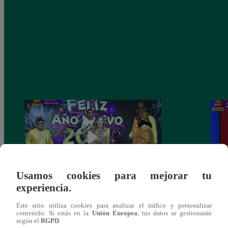
Usamos cookies para mejorar tu
experiencia.
Josimar armó una tremenda fiesta de año
Kenji
Este sitio utiliza cookies para analizar el tráfico y personalizar
nuevo en El Wasap de JB
“ayud
contenido. Si estás en la
Unión Europea
, tus datos se gestionarán
según el
RGPD
.