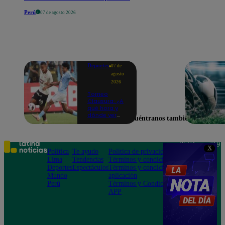
Perú
07 de agosto 2026
Deportes
07 de
agosto
2026
Torneo
Clausura: ¿A
qué hora y
dónde ver
Encuéntranos también en
Universitario
vs. Sporting
Cristal por la
fecha 4?
Teléfono: 219
X
Política
Te ayudo
Política de privacidad
1000
Lima
Tendencias
Términos y condiciones
Av. San
Deportes
Espectáculos
Términos y condiciones
Felipe 968
Mundo
aplicación
Jesús María
Perú
Términos y Condiciones
APP