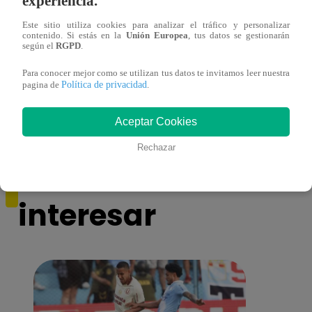
experiencia.
Este sitio utiliza cookies para analizar el tráfico y personalizar
contenido. Si estás en la
Unión Europea
, tus datos se gestionarán
según el
RGPD
.
Más vale tarde – Jueves 29 de julio del
Más v
Para conocer mejor como se utilizan tus datos te invitamos leer nuestra
2021 – Programa completo
2021
Política de privacidad
pagina de
.
Aceptar Cookies
Rechazar
También te puede
interesar