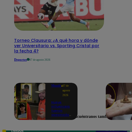
Torneo Clausura: ¿A qué hora y dónde
ver Universitario vs. Sporting Cristal por
la fecha 4?
Deportes
07 de agosto 2026
Mundo
07 de
agosto
2026
Nueve
influencers
fueron
asesinados
Encuéntranos también en
por la
guerra
interna en
el Cártel de
Teléfono: 219