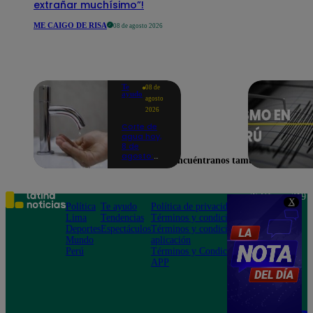
extrañar muchísimo”!
ME CAIGO DE RISA
08 de agosto 2026
Te
08 de
ayudo
agosto
2026
Corte de
agua hoy,
8 de
agosto:
Encuéntranos también en
horarios y
distritos
afectados
sin el
Teléfono: 219
X
servicio de
Política
Te ayudo
Política de privacidad
1000
Sedapal
Lima
Tendencias
Términos y condiciones
Av. San
Deportes
Espectáculos
Términos y condiciones
Felipe 968
Mundo
aplicación
Jesús María
Perú
Términos y Condiciones
APP