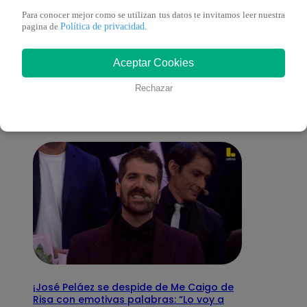
Para conocer mejor como se utilizan tus datos te invitamos leer nuestra
Política de privacidad
pagina de
.
También te puede
Aceptar Cookies
interesar
Rechazar
¡José Peláez se despide de Me Caigo de
Risa con emotivas palabras: “Lo voy a