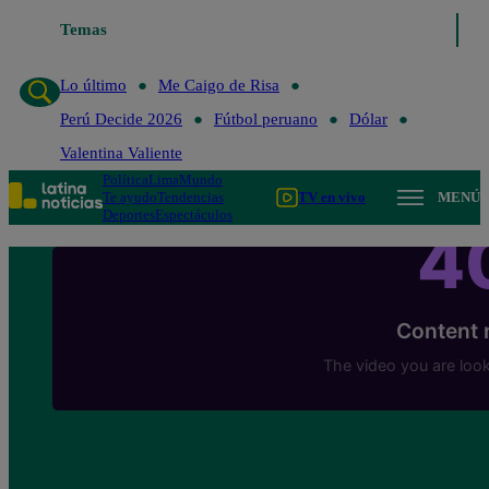
Temas
Lo último
Me Caigo de Risa
Perú Decide 202
Lo último
Me Caigo de Risa
Perú Decide 2026
Fútbol peruano
Dólar
Valentina Valiente
Política
Lima
Mundo
Te ayudo
Tendencias
TV en vivo
MENÚ
Deportes
Espectáculos