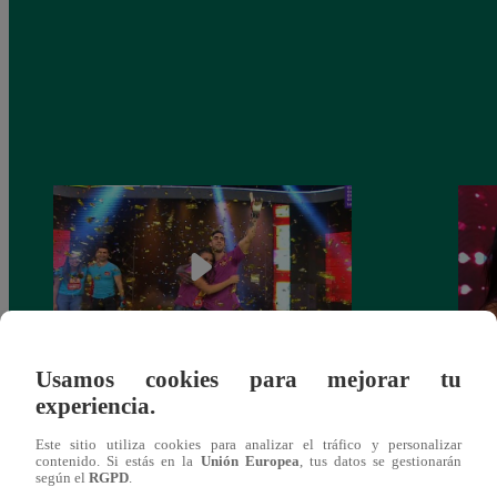
Usamos cookies para mejorar tu
Diego Chávarri se impuso en una reñida
Diego
experiencia.
final a ‘Tomate’ Barraza y se llevó dos
más b
autos cero kilómetros
final
Este sitio utiliza cookies para analizar el tráfico y personalizar
contenido. Si estás en la
Unión Europea
, tus datos se gestionarán
según el
RGPD
.