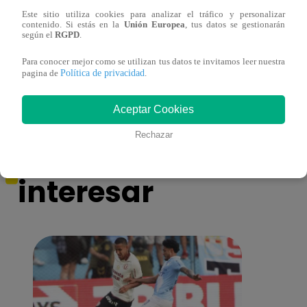
Este sitio utiliza cookies para analizar el tráfico y personalizar
contenido. Si estás en la
Unión Europea
, tus datos se gestionarán
según el
RGPD
.
Mujeres al Mando – Viernes 25 de febrero
Mujer
del 2022 – Programa completo
del 2
Para conocer mejor como se utilizan tus datos te invitamos leer nuestra
Política de privacidad
pagina de
.
Aceptar Cookies
También te puede
Rechazar
interesar