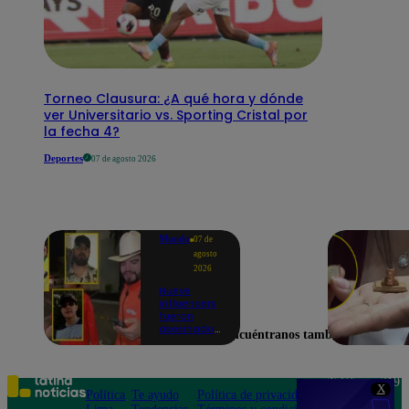
Torneo Clausura: ¿A qué hora y dónde
ver Universitario vs. Sporting Cristal por
la fecha 4?
Deportes
07 de agosto 2026
Mundo
07 de
agosto
2026
Nueve
influencers
fueron
asesinados
Encuéntranos también en
por la
guerra
interna en
el Cártel de
Teléfono: 219
X
Sinaloa
Política
Te ayudo
Política de privacidad
1000