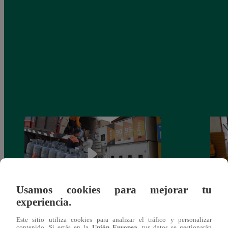
Usamos cookies para mejorar tu
experiencia.
Gobierno de Balcázar afirma que el 15 de
Chorr
Este sitio utiliza cookies para analizar el tráfico y personalizar
marzo la crisis por gas natural se termina
de ga
contenido. Si estás en la
Unión Europea
, tus datos se gestionarán