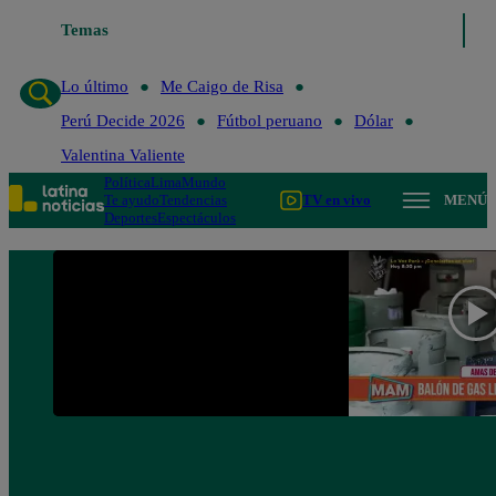
Temas
Lo último
Me Caigo de 
Lo último
Me Caigo de Risa
Perú Decide 2026
Fútbol peruano
Dólar
Valentina Valiente
Política
Lima
Mundo
Te ayudo
Tendencias
TV en vivo
MENÚ
Deportes
Espectáculos