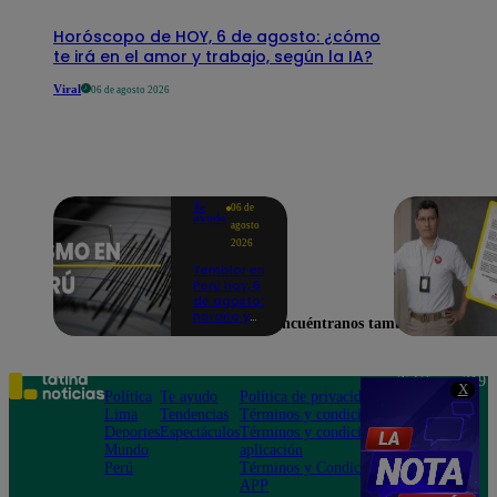
Horóscopo de HOY, 6 de agosto: ¿cómo
te irá en el amor y trabajo, según la IA?
Viral
06 de agosto 2026
Te
06 de
ayudo
agosto
2026
Temblor en
Perú hoy, 6
de agosto:
horario y
Encuéntranos también en
epicentro
del último
sismo,
según IGP
Teléfono: 219
X
Política
Te ayudo
Política de privacidad
1000
Lima
Tendencias
Términos y condiciones
Av. San
Deportes
Espectáculos
Términos y condiciones
Felipe 968
Mundo
aplicación
Jesús María
Perú
Términos y Condiciones
APP