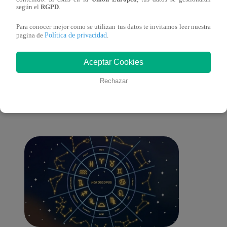
según el
RGPD
.
este 
Para conocer mejor como se utilizan tus datos te invitamos leer nuestra
Política de privacidad
pagina de
.
También te puede
Aceptar Cookies
Rechazar
interesar