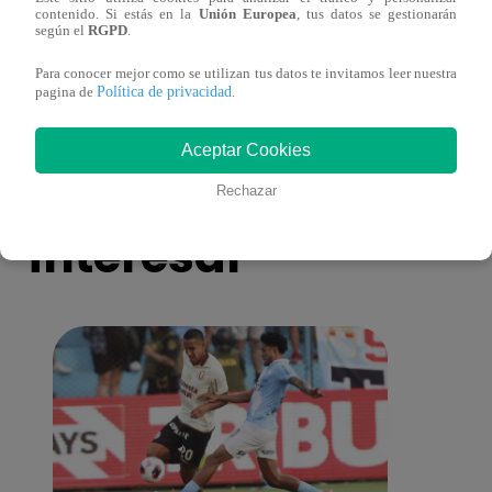
contenido. Si estás en la
Unión Europea
, tus datos se gestionarán
Mujeres al Mando – Viernes 25 de febrero
Mujer
según el
RGPD
.
del 2022 – Programa completo
del 2
Para conocer mejor como se utilizan tus datos te invitamos leer nuestra
Política de privacidad
pagina de
.
Aceptar Cookies
También te puede
Rechazar
interesar