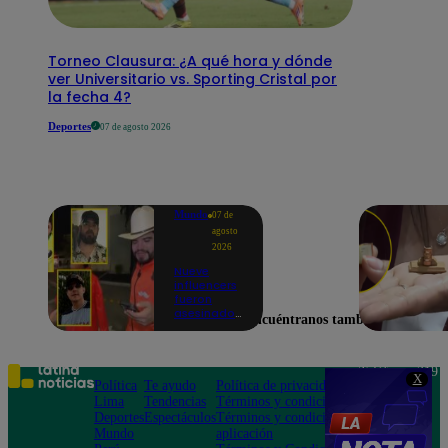
Torneo Clausura: ¿A qué hora y dónde
ver Universitario vs. Sporting Cristal por
la fecha 4?
Deportes
07 de agosto 2026
Mundo
07 de
agosto
2026
Nueve
influencers
fueron
asesinados
Encuéntranos también en
por la
guerra
interna en
el Cártel de
Teléfono: 219
X
Sinaloa
Política
Te ayudo
Política de privacidad
1000
Lima
Tendencias
Términos y condiciones
Av. San
Deportes
Espectáculos
Términos y condiciones
Felipe 968
Mundo
aplicación
Jesús María